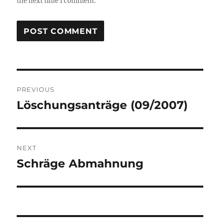
the next time I comment.
Post
PREVIOUS
navigation
Löschungsanträge (09/2007)
Previous
post:
NEXT
Schräge Abmahnung
Next
post: