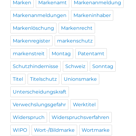
Marken
Markenamt
Markenanmeldung
Markenanmeldungen
Markeninhaber
Markenlöschung
Markenrecht
Markenregister
markenschutz
markenstreit
Montag
Patentamt
Schutzhindernisse
Schweiz
Sonntag
Titel
Titelschutz
Unionsmarke
Unterscheidungskraft
Verwechslungsgefahr
Werktitel
Widerspruch
Widerspruchsverfahren
WIPO
Wort-/Bildmarke
Wortmarke