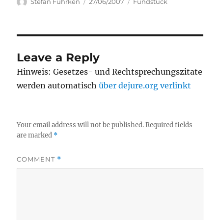
Author
Posted
Categories
Stefan Fuhrken
27/06/2007
Fundstück
on
Leave a Reply
Hinweis: Gesetzes- und Rechtsprechungszitate
werden automatisch
über dejure.org verlinkt
Your email address will not be published.
Required fields
are marked
*
COMMENT
*