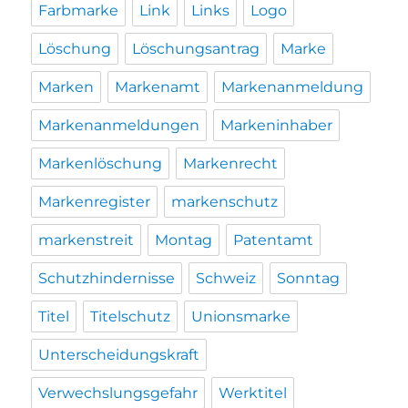
Farbmarke
Link
Links
Logo
Löschung
Löschungsantrag
Marke
Marken
Markenamt
Markenanmeldung
Markenanmeldungen
Markeninhaber
Markenlöschung
Markenrecht
Markenregister
markenschutz
markenstreit
Montag
Patentamt
Schutzhindernisse
Schweiz
Sonntag
Titel
Titelschutz
Unionsmarke
Unterscheidungskraft
Verwechslungsgefahr
Werktitel