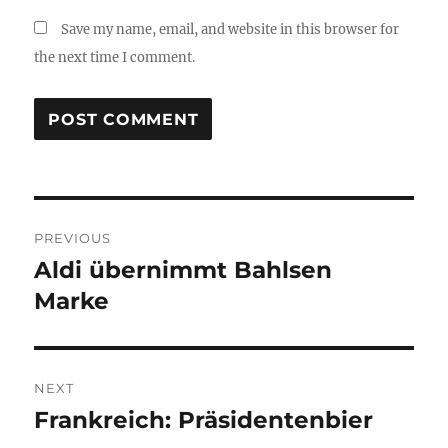
Save my name, email, and website in this browser for
the next time I comment.
Post
PREVIOUS
navigation
Aldi übernimmt Bahlsen
Previous
post:
Marke
NEXT
Frankreich: Präsidentenbier
Next
post: