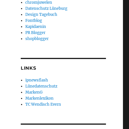
chromjuwelen
Datenschutz Lüneburg
Design Tagebuch
Fontblog
Kapidaenin
PR Blogger
shopblogger
LINKS
ipnewsflash
Lünedatenschutz
MarkenG
Markenlexikon
TC Wendisch Evern