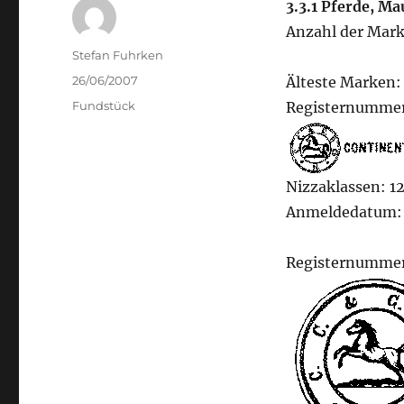
3.3.1 Pferde, Ma
Anzahl der Mark
Author
Stefan Fuhrken
Posted
26/06/2007
Älteste Marken:
on
Categories
Fundstück
Registernummer
Nizzaklassen: 12
Anmeldedatum: 
Registernummer