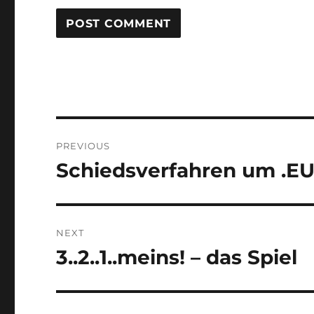
Post
PREVIOUS
navigation
Schiedsverfahren um .E
Previous
post:
NEXT
3..2..1..meins! – das Spiel
Next
post: