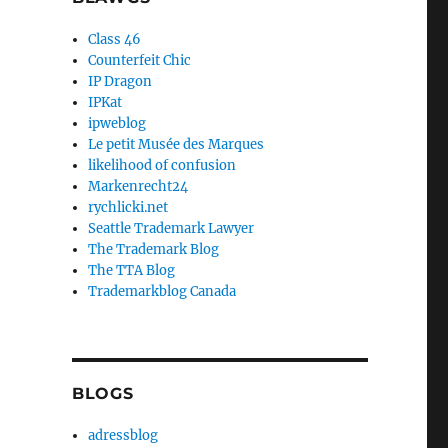
Class 46
Counterfeit Chic
IP Dragon
IPKat
ipweblog
Le petit Musée des Marques
likelihood of confusion
Markenrecht24
rychlicki.net
Seattle Trademark Lawyer
The Trademark Blog
The TTA Blog
Trademarkblog Canada
BLOGS
adressblog