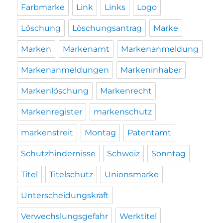
Farbmarke
Link
Links
Logo
Löschung
Löschungsantrag
Marke
Marken
Markenamt
Markenanmeldung
Markenanmeldungen
Markeninhaber
Markenlöschung
Markenrecht
Markenregister
markenschutz
markenstreit
Montag
Patentamt
Schutzhindernisse
Schweiz
Sonntag
Titel
Titelschutz
Unionsmarke
Unterscheidungskraft
Verwechslungsgefahr
Werktitel