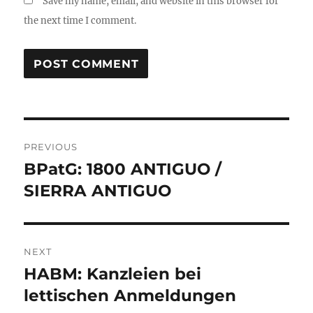
Save my name, email, and website in this browser for
the next time I comment.
Post
PREVIOUS
navigation
BPatG: 1800 ANTIGUO /
Previous
post:
SIERRA ANTIGUO
NEXT
HABM: Kanzleien bei
Next
post:
lettischen Anmeldungen