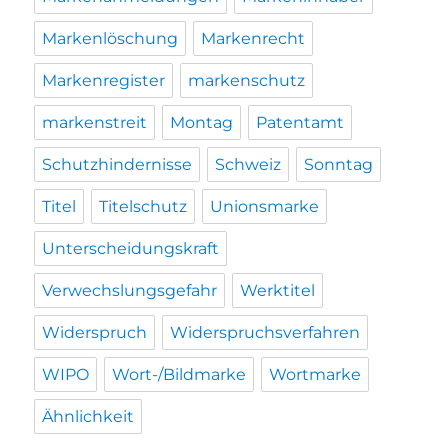
Markenlöschung
Markenrecht
Markenregister
markenschutz
markenstreit
Montag
Patentamt
Schutzhindernisse
Schweiz
Sonntag
Titel
Titelschutz
Unionsmarke
Unterscheidungskraft
Verwechslungsgefahr
Werktitel
Widerspruch
Widerspruchsverfahren
WIPO
Wort-/Bildmarke
Wortmarke
Ähnlichkeit