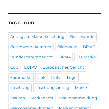
TAG CLOUD
Antrag auf Markenlöschung
Beschwerde
Beschwerdekammer
Bildmarke
BPatG
Bundespatentgericht
DPMA
EU-Marke
EuG
EUIPO
Europäisches Gericht
Farbmarke
Link
Links
Logo
Löschung
Löschungsantrag
Marke
Marken
Markenamt
Markenanmeldung
Markenanmeldungen
Markeninhaber