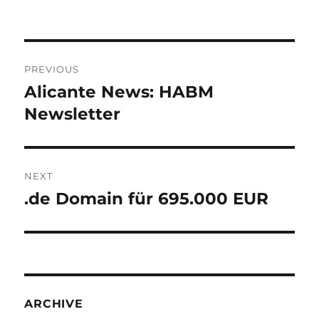
Post
PREVIOUS
navigation
Alicante News: HABM
Previous
post:
Newsletter
NEXT
.de Domain für 695.000 EUR
Next
post:
ARCHIVE