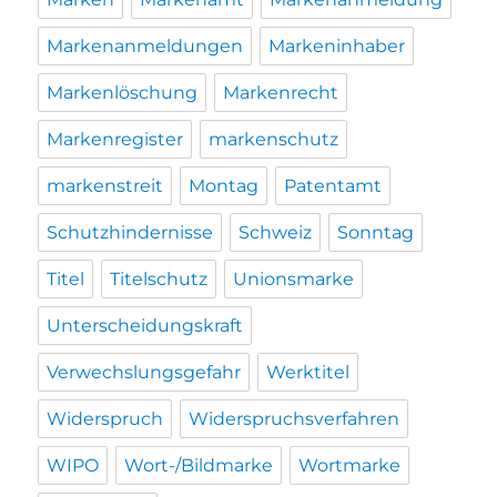
Markenanmeldungen
Markeninhaber
Markenlöschung
Markenrecht
Markenregister
markenschutz
markenstreit
Montag
Patentamt
Schutzhindernisse
Schweiz
Sonntag
Titel
Titelschutz
Unionsmarke
Unterscheidungskraft
Verwechslungsgefahr
Werktitel
Widerspruch
Widerspruchsverfahren
WIPO
Wort-/Bildmarke
Wortmarke