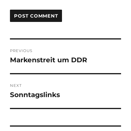
Post
PREVIOUS
navigation
Markenstreit um DDR
Previous
post:
NEXT
Sonntagslinks
Next
post: