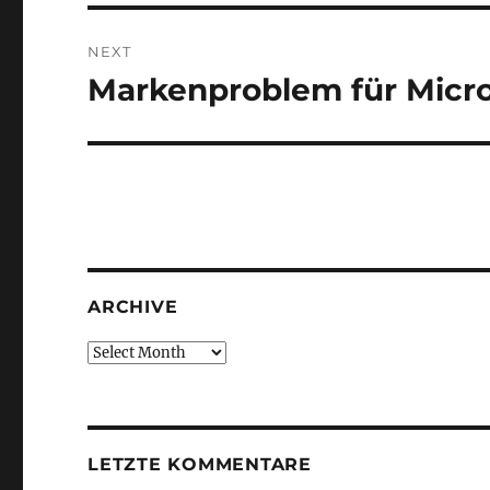
NEXT
Markenproblem für Micro
Next
post:
ARCHIVE
Archive
LETZTE KOMMENTARE