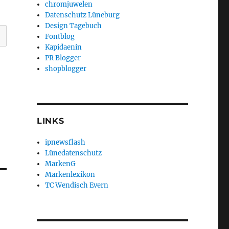
chromjuwelen
Datenschutz Lüneburg
Design Tagebuch
Fontblog
Kapidaenin
PR Blogger
shopblogger
LINKS
ipnewsflash
Lünedatenschutz
MarkenG
Markenlexikon
TC Wendisch Evern