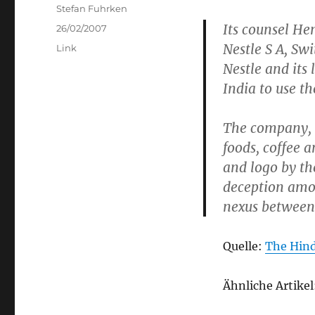
Author
Stefan Fuhrken
Its counsel He
Posted
26/02/2007
on
Nestle S A, Sw
Categories
Link
Nestle and its 
India to use t
The company, 
foods, coffee 
and logo by t
deception amon
nexus between 
Quelle:
The Hin
Ähnliche Artikel