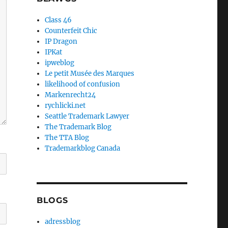
Class 46
Counterfeit Chic
IP Dragon
IPKat
ipweblog
Le petit Musée des Marques
likelihood of confusion
Markenrecht24
rychlicki.net
Seattle Trademark Lawyer
The Trademark Blog
The TTA Blog
Trademarkblog Canada
BLOGS
adressblog