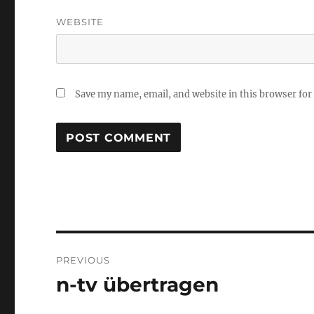
WEBSITE
Save my name, email, and website in this browser for
Post
PREVIOUS
navigation
n-tv übertragen
Previous
post: