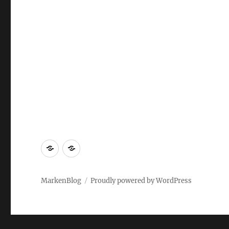
Markenrecherche
Gastbeiträge
MarkenBlog
Proudly powered by WordPress