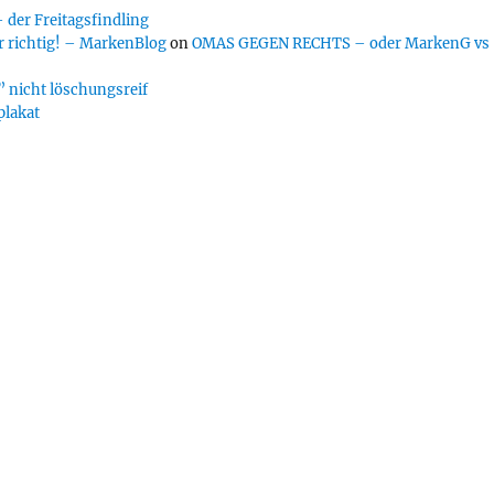
er Freitagsfindling
 richtig! – MarkenBlog
on
OMAS GEGEN RECHTS – oder MarkenG vs
 nicht löschungsreif
plakat