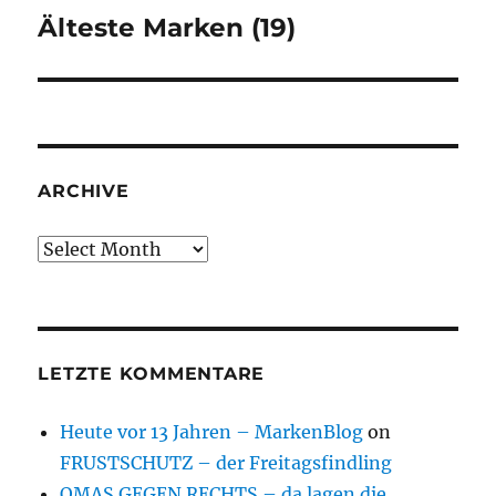
Älteste Marken (19)
Next
post:
ARCHIVE
Archive
LETZTE KOMMENTARE
Heute vor 13 Jahren – MarkenBlog
on
FRUSTSCHUTZ – der Freitagsfindling
OMAS GEGEN RECHTS – da lagen die