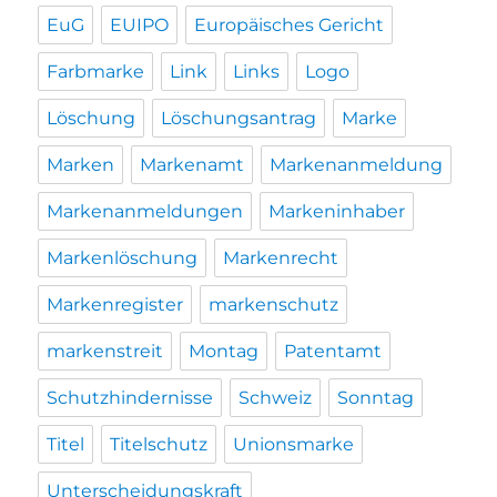
EuG
EUIPO
Europäisches Gericht
Farbmarke
Link
Links
Logo
Löschung
Löschungsantrag
Marke
Marken
Markenamt
Markenanmeldung
Markenanmeldungen
Markeninhaber
Markenlöschung
Markenrecht
Markenregister
markenschutz
markenstreit
Montag
Patentamt
Schutzhindernisse
Schweiz
Sonntag
Titel
Titelschutz
Unionsmarke
Unterscheidungskraft