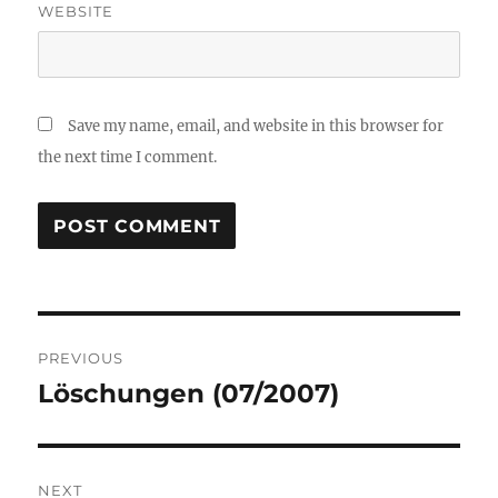
WEBSITE
Save my name, email, and website in this browser for
the next time I comment.
Post
PREVIOUS
navigation
Löschungen (07/2007)
Previous
post:
NEXT