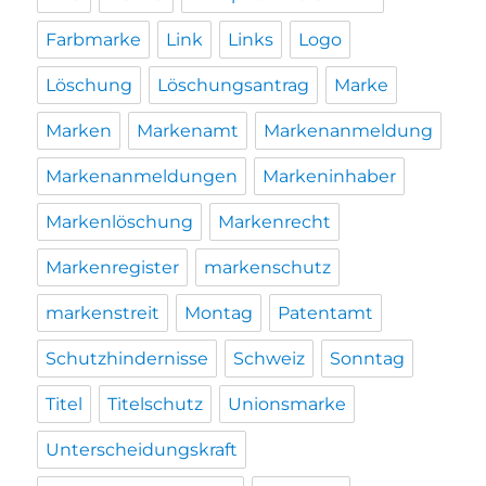
Farbmarke
Link
Links
Logo
Löschung
Löschungsantrag
Marke
Marken
Markenamt
Markenanmeldung
Markenanmeldungen
Markeninhaber
Markenlöschung
Markenrecht
Markenregister
markenschutz
markenstreit
Montag
Patentamt
Schutzhindernisse
Schweiz
Sonntag
Titel
Titelschutz
Unionsmarke
Unterscheidungskraft