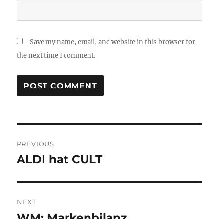
Save my name, email, and website in this browser for
the next time I comment.
Post
PREVIOUS
navigation
ALDI hat CULT
Previous
post:
NEXT
WM: Markenbilanz
Next