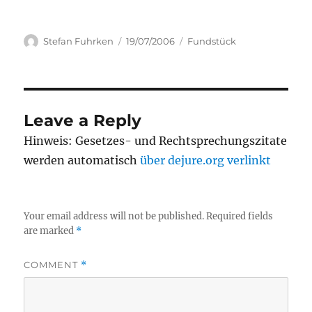
Author
Posted
Categories
Stefan Fuhrken
19/07/2006
Fundstück
on
Leave a Reply
Hinweis: Gesetzes- und Rechtsprechungszitate
werden automatisch
über dejure.org verlinkt
Your email address will not be published.
Required fields
are marked
*
COMMENT
*