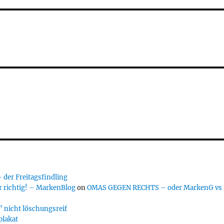
er Freitagsfindling
 richtig! – MarkenBlog
on
OMAS GEGEN RECHTS – oder MarkenG vs
 nicht löschungsreif
plakat