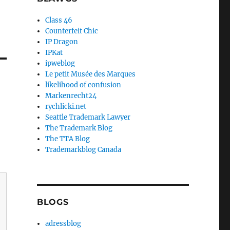
Class 46
Counterfeit Chic
IP Dragon
IPKat
ipweblog
Le petit Musée des Marques
likelihood of confusion
Markenrecht24
rychlicki.net
Seattle Trademark Lawyer
The Trademark Blog
The TTA Blog
Trademarkblog Canada
BLOGS
adressblog