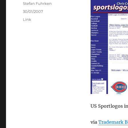
Author
Stefan Fuhrken
Posted
30/01/2007
on
Categories
Link
US Sportlogos in
via
Trademark B