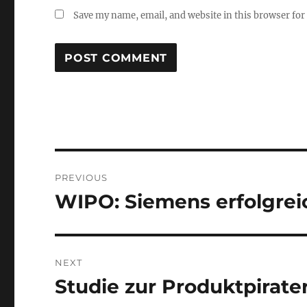
Save my name, email, and website in this browser for
Post
PREVIOUS
navigation
WIPO: Siemens erfolgrei
Previous
post:
NEXT
Studie zur Produktpirate
Next
post: