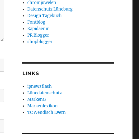
chromjuwelen
Datenschutz Lüneburg
Design Tagebuch
Fontblog
Kapidaenin
PR Blogger
shopblogger
LINKS
ipnewsflash
Lünedatenschutz
MarkenG
Markenlexikon
TC Wendisch Evern