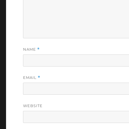
NAME
*
EMAIL
*
WEBSITE