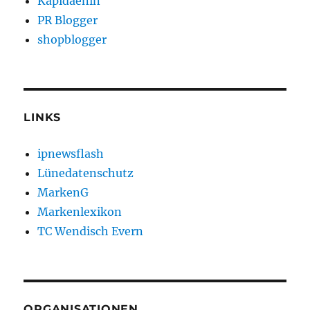
Kapidaenin
PR Blogger
shopblogger
LINKS
ipnewsflash
Lünedatenschutz
MarkenG
Markenlexikon
TC Wendisch Evern
ORGANISATIONEN