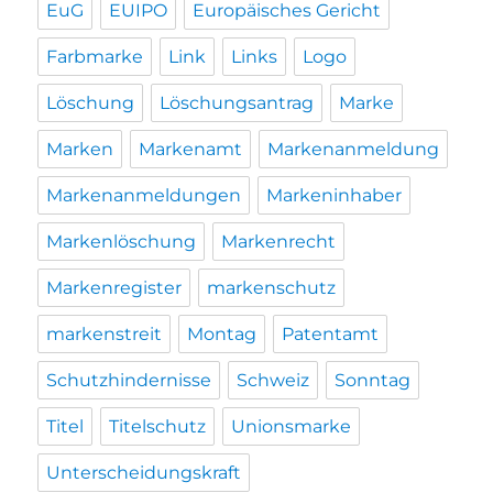
EuG
EUIPO
Europäisches Gericht
Farbmarke
Link
Links
Logo
Löschung
Löschungsantrag
Marke
Marken
Markenamt
Markenanmeldung
Markenanmeldungen
Markeninhaber
Markenlöschung
Markenrecht
Markenregister
markenschutz
markenstreit
Montag
Patentamt
Schutzhindernisse
Schweiz
Sonntag
Titel
Titelschutz
Unionsmarke
Unterscheidungskraft