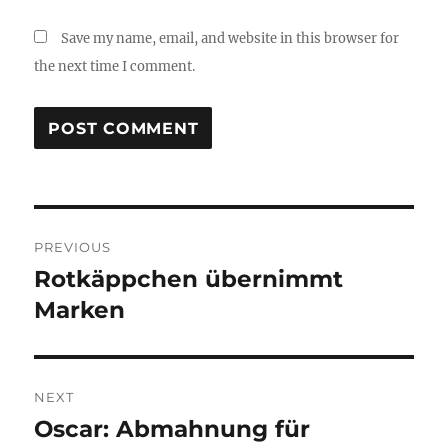
Save my name, email, and website in this browser for
the next time I comment.
Post
PREVIOUS
navigation
Rotkäppchen übernimmt
Previous
post:
Marken
NEXT
Oscar: Abmahnung für
Next