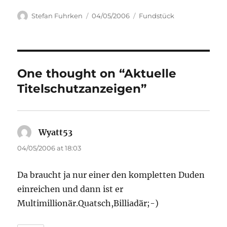
Author
Posted
Categories
Stefan Fuhrken
04/05/2006
Fundstück
on
One thought on “Aktuelle
Titelschutzanzeigen”
Wyatt53
says:
04/05/2006 at 18:03
Da braucht ja nur einer den kompletten Duden
einreichen und dann ist er
Multimillionär.Quatsch,Billiadär;-)