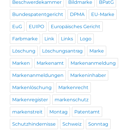
Beschwerdekammer
Bildmarke
BPatG
Bundespatentgericht
DPMA
EU-Marke
EuG
EUIPO
Europäisches Gericht
Farbmarke
Link
Links
Logo
Löschung
Löschungsantrag
Marke
Marken
Markenamt
Markenanmeldung
Markenanmeldungen
Markeninhaber
Markenlöschung
Markenrecht
Markenregister
markenschutz
markenstreit
Montag
Patentamt
Schutzhindernisse
Schweiz
Sonntag