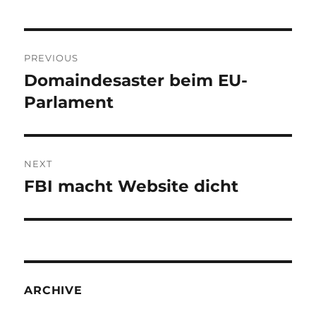
Post
PREVIOUS
navigation
Domaindesaster beim EU-
Previous
post:
Parlament
NEXT
FBI macht Website dicht
Next
post:
ARCHIVE