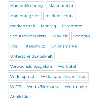
Markenlöschung
Markenrecht
Markenregister
markenschutz
markenstreit
Montag
Patentamt
Schutzhindernisse
Schweiz
Sonntag
Titel
Titelschutz
Unionsmarke
Unterscheidungskraft
Verwechslungsgefahr
Werktitel
Widerspruch
Widerspruchsverfahren
WIPO
Wort-/Bildmarke
Wortmarke
Ähnlichkeit