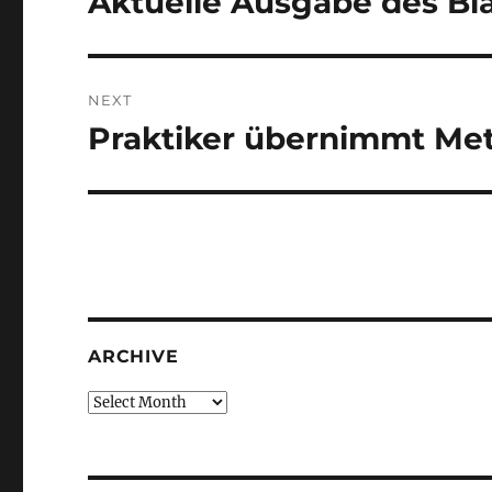
Aktuelle Ausgabe des Bl
post:
NEXT
Praktiker übernimmt Me
Next
post:
ARCHIVE
Archive