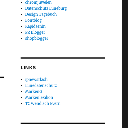
chromjuwelen
Datenschutz Lüneburg
Design Tagebuch
Fontblog
Kapidaenin
PR Blogger
shopblogger
LINKS
ipnewsflash
Lünedatenschutz
MarkenG
Markenlexikon
TC Wendisch Evern