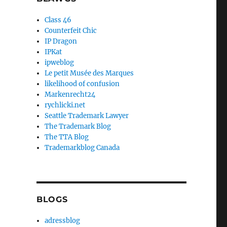
Class 46
Counterfeit Chic
IP Dragon
IPKat
ipweblog
Le petit Musée des Marques
likelihood of confusion
Markenrecht24
rychlicki.net
Seattle Trademark Lawyer
The Trademark Blog
The TTA Blog
Trademarkblog Canada
BLOGS
adressblog