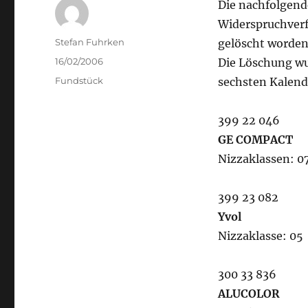
Die nachfolgend
Widerspruchverf
Author
Stefan Fuhrken
gelöscht worden
Posted
16/02/2006
Die Löschung w
on
Categories
Fundstück
sechsten Kalend
399 22 046
GE COMPACT
Nizzaklassen: 07,
399 23 082
Yvol
Nizzaklasse: 05
300 33 836
ALUCOLOR