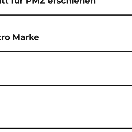
att für PMZ erschienen
tro Marke