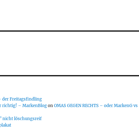
er Freitagsfindling
 richtig! – MarkenBlog
on
OMAS GEGEN RECHTS – oder MarkenG vs
 nicht löschungsreif
plakat