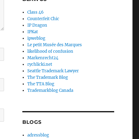
Class 46
Counterfeit Chic
IP Dragon
IPKat
ipweblog
Le petit Musée des Marques
likelihood of confusion
Markenrecht24
rychlicki.net
Seattle Trademark Lawyer
The Trademark Blog
The TTA Blog
Trademarkblog Canada
BLOGS
adressblog