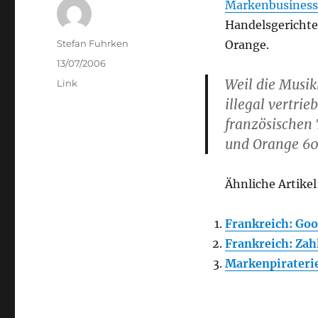
Markenbusiness
Handelsgerichte
Author
Stefan Fuhrken
Orange.
Posted
13/07/2006
on
Weil die Musi
Categories
Link
illegal vertri
französische
und Orange 60
Ähnliche Artikel
Frankreich: Goo
Frankreich: Za
Markenpiraterie: