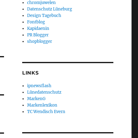
chromjuwelen
Datenschutz Lüneburg
Design Tagebuch
Fontblog
Kapidaenin
PR Blogger
shopblogger
LINKS
ipnewsflash
Lünedatenschutz
MarkenG
Markenlexikon
TC Wendisch Evern