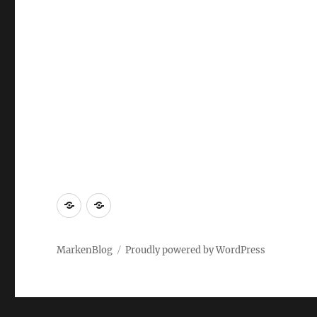
Markenrecherche
Gastbeiträge
MarkenBlog
Proudly powered by WordPress