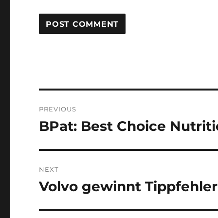
Post
PREVIOUS
navigation
BPat: Best Choice Nutrit
Previous
post:
NEXT
Volvo gewinnt Tippfehle
Next
post: