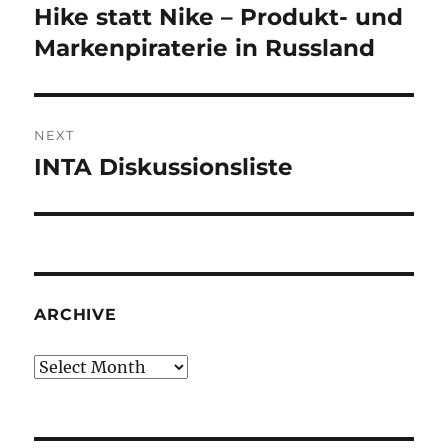
navigation
Hike statt Nike – Produkt- und
Previous
post:
Markenpiraterie in Russland
NEXT
INTA Diskussionsliste
Next
post:
ARCHIVE
Archive