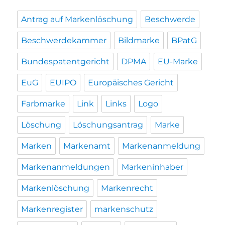
Antrag auf Markenlöschung
Beschwerde
Beschwerdekammer
Bildmarke
BPatG
Bundespatentgericht
DPMA
EU-Marke
EuG
EUIPO
Europäisches Gericht
Farbmarke
Link
Links
Logo
Löschung
Löschungsantrag
Marke
Marken
Markenamt
Markenanmeldung
Markenanmeldungen
Markeninhaber
Markenlöschung
Markenrecht
Markenregister
markenschutz