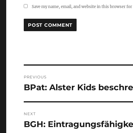
Save my name, email, and website in this browser for
Post
PREVIOUS
navigation
BPat: Alster Kids beschr
Previous
post:
NEXT
BGH: Eintragungsfähigke
Next
post: