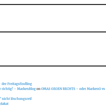
er Freitagsfindling
 richtig! – MarkenBlog
on
OMAS GEGEN RECHTS – oder MarkenG vs
 nicht löschungsreif
plakat