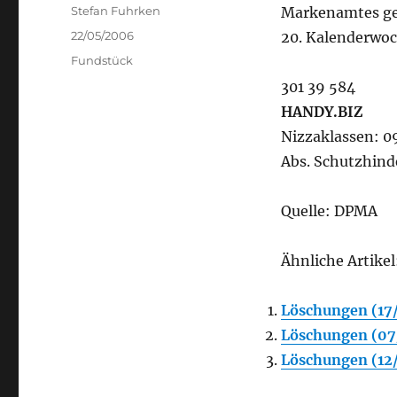
Author
Stefan Fuhrken
Markenamtes gel
Posted
22/05/2006
20. Kalenderwoc
on
Categories
Fundstück
301 39 584
HANDY.BIZ
Nizzaklassen: 09,
Abs. Schutzhind
Quelle: DPMA
Ähnliche Artikel
Löschungen (17
Löschungen (07
Löschungen (12