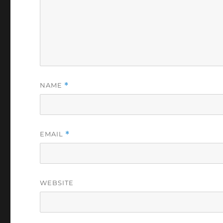
NAME
*
EMAIL
*
WEBSITE