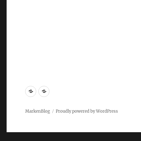
Markenrecherche
Gastbeiträge
MarkenBlog
Proudly powered by WordPress