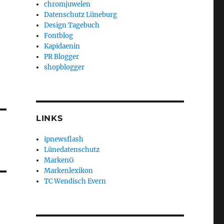
chromjuwelen
Datenschutz Lüneburg
Design Tagebuch
Fontblog
Kapidaenin
PR Blogger
shopblogger
LINKS
ipnewsflash
Lünedatenschutz
MarkenG
Markenlexikon
TC Wendisch Evern