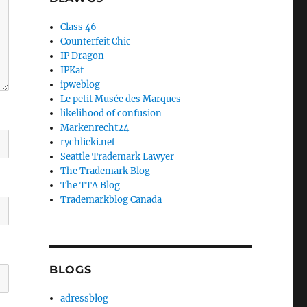
Class 46
Counterfeit Chic
IP Dragon
IPKat
ipweblog
Le petit Musée des Marques
likelihood of confusion
Markenrecht24
rychlicki.net
Seattle Trademark Lawyer
The Trademark Blog
The TTA Blog
Trademarkblog Canada
BLOGS
adressblog