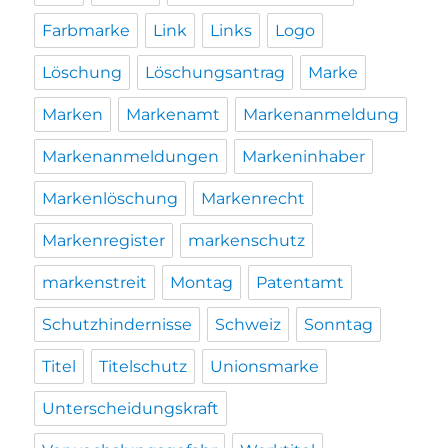
Farbmarke
Link
Links
Logo
Löschung
Löschungsantrag
Marke
Marken
Markenamt
Markenanmeldung
Markenanmeldungen
Markeninhaber
Markenlöschung
Markenrecht
Markenregister
markenschutz
markenstreit
Montag
Patentamt
Schutzhindernisse
Schweiz
Sonntag
Titel
Titelschutz
Unionsmarke
Unterscheidungskraft