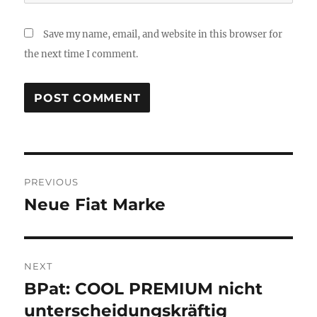
Save my name, email, and website in this browser for
the next time I comment.
Post
PREVIOUS
navigation
Neue Fiat Marke
Previous
post:
NEXT
BPat: COOL PREMIUM nicht
Next
post:
unterscheidungskräftig