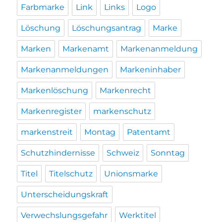
Farbmarke
Link
Links
Logo
Löschung
Löschungsantrag
Marke
Marken
Markenamt
Markenanmeldung
Markenanmeldungen
Markeninhaber
Markenlöschung
Markenrecht
Markenregister
markenschutz
markenstreit
Montag
Patentamt
Schutzhindernisse
Schweiz
Sonntag
Titel
Titelschutz
Unionsmarke
Unterscheidungskraft
Verwechslungsgefahr
Werktitel