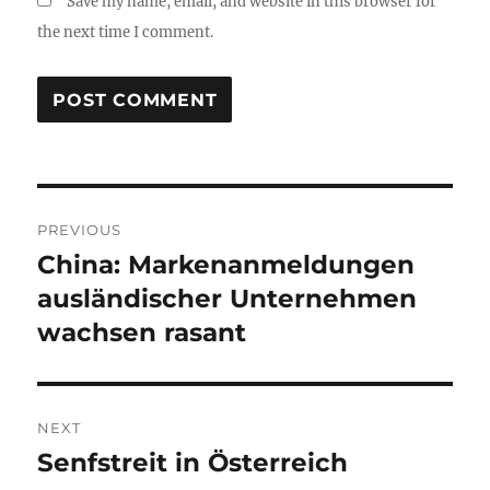
Save my name, email, and website in this browser for
the next time I comment.
Post
PREVIOUS
navigation
China: Markenanmeldungen
Previous
post:
ausländischer Unternehmen
wachsen rasant
NEXT
Senfstreit in Österreich
Next