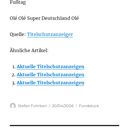
Fußtag
Olé Olé Super Deutschland Olé
Quelle:
Titelschutzanzeiger
Ähnliche Artikel:
Aktuelle Titelschutzanzeigen
Aktuelle Titelschutzanzeigen
Aktuelle Titelschutzanzeigen
Author
Posted
Categories
Stefan Fuhrken
20/04/2006
Fundstück
on