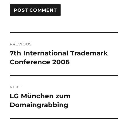
Post
PREVIOUS
navigation
7th International Trademark
Previous
post:
Conference 2006
NEXT
LG München zum
Next
post:
Domaingrabbing