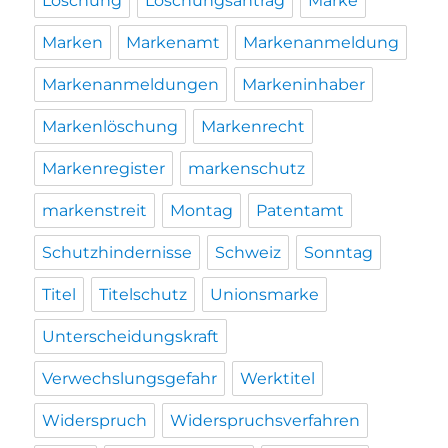
Löschung
Löschungsantrag
Marke
Marken
Markenamt
Markenanmeldung
Markenanmeldungen
Markeninhaber
Markenlöschung
Markenrecht
Markenregister
markenschutz
markenstreit
Montag
Patentamt
Schutzhindernisse
Schweiz
Sonntag
Titel
Titelschutz
Unionsmarke
Unterscheidungskraft
Verwechslungsgefahr
Werktitel
Widerspruch
Widerspruchsverfahren