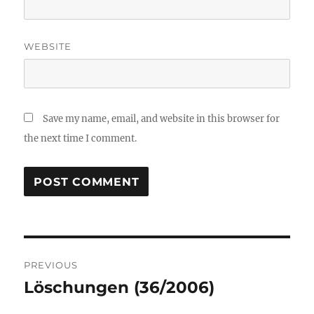
WEBSITE
Save my name, email, and website in this browser for
the next time I comment.
Post
PREVIOUS
navigation
Löschungen (36/2006)
Previous
post: