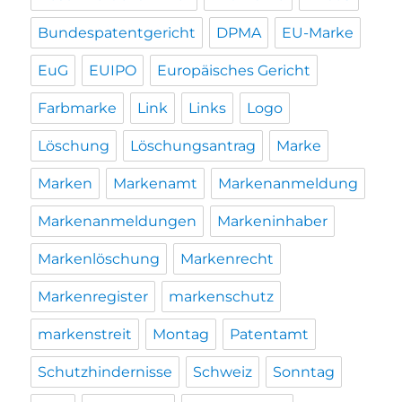
Bundespatentgericht
DPMA
EU-Marke
EuG
EUIPO
Europäisches Gericht
Farbmarke
Link
Links
Logo
Löschung
Löschungsantrag
Marke
Marken
Markenamt
Markenanmeldung
Markenanmeldungen
Markeninhaber
Markenlöschung
Markenrecht
Markenregister
markenschutz
markenstreit
Montag
Patentamt
Schutzhindernisse
Schweiz
Sonntag