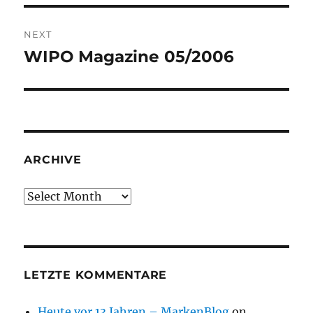
NEXT
WIPO Magazine 05/2006
Next
post:
ARCHIVE
Archive
LETZTE KOMMENTARE
Heute vor 13 Jahren – MarkenBlog
on