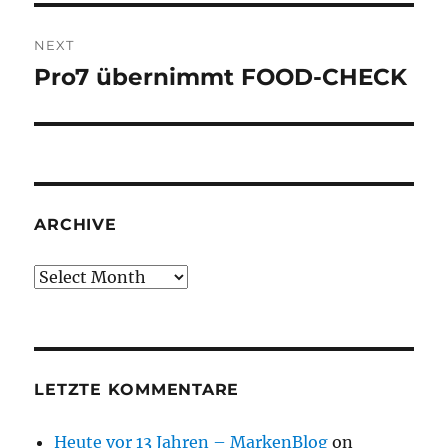
NEXT
Pro7 übernimmt FOOD-CHECK
Next
post:
ARCHIVE
Archive
LETZTE KOMMENTARE
Heute vor 13 Jahren – MarkenBlog
on