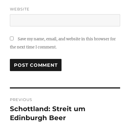
WEBSITE
Save my name, email, and website in this browser for
the next time I comment.
Post
PREVIOUS
navigation
Schottland: Streit um
Previous
post:
Edinburgh Beer