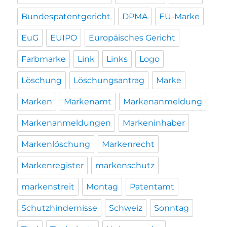
Bundespatentgericht
DPMA
EU-Marke
EuG
EUIPO
Europäisches Gericht
Farbmarke
Link
Links
Logo
Löschung
Löschungsantrag
Marke
Marken
Markenamt
Markenanmeldung
Markenanmeldungen
Markeninhaber
Markenlöschung
Markenrecht
Markenregister
markenschutz
markenstreit
Montag
Patentamt
Schutzhindernisse
Schweiz
Sonntag