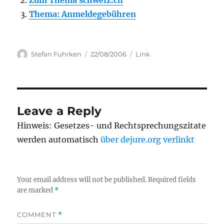
Zum Thema schweiz.ch
Thema: Anmeldegebühren
Author
Posted
Categories
Stefan Fuhrken
22/08/2006
Link
on
Leave a Reply
Hinweis: Gesetzes- und Rechtsprechungszitate
werden automatisch
über dejure.org verlinkt
Your email address will not be published.
Required fields
are marked
*
COMMENT
*