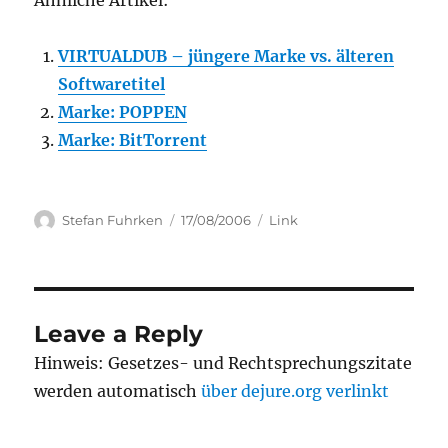
Ähnliche Artikel:
VIRTUALDUB – jüngere Marke vs. älteren
Softwaretitel
Marke: POPPEN
Marke: BitTorrent
Author
Posted
Categories
Stefan Fuhrken
17/08/2006
Link
on
Leave a Reply
Hinweis: Gesetzes- und Rechtsprechungszitate
werden automatisch
über dejure.org verlinkt