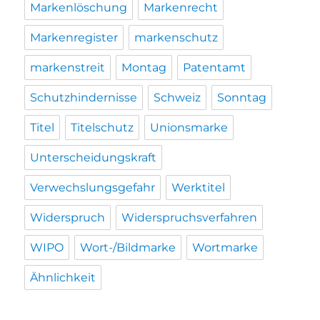
Markenlöschung
Markenrecht
Markenregister
markenschutz
markenstreit
Montag
Patentamt
Schutzhindernisse
Schweiz
Sonntag
Titel
Titelschutz
Unionsmarke
Unterscheidungskraft
Verwechslungsgefahr
Werktitel
Widerspruch
Widerspruchsverfahren
WIPO
Wort-/Bildmarke
Wortmarke
Ähnlichkeit