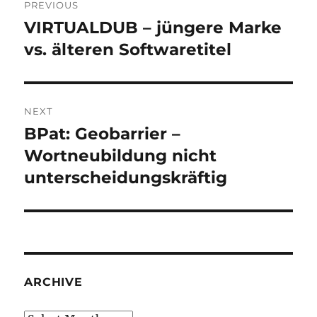
PREVIOUS
navigation
VIRTUALDUB – jüngere Marke
Previous
post:
vs. älteren Softwaretitel
NEXT
BPat: Geobarrier –
Next
post:
Wortneubildung nicht
unterscheidungskräftig
ARCHIVE