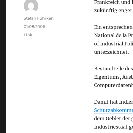
Frankreich und 
zukünftig enge
Author
Stefan Fuhrken
Posted
01/08/2006
Ein entspreche
on
Categories
Link
National de la P
of Industrial Po
unterzeichnet.
Bestandteile de
Eigentums, Ausb
Computerdaten
Damit hat Indie
Schutzabkommen
dem Gebiet der 
Industriestaat g