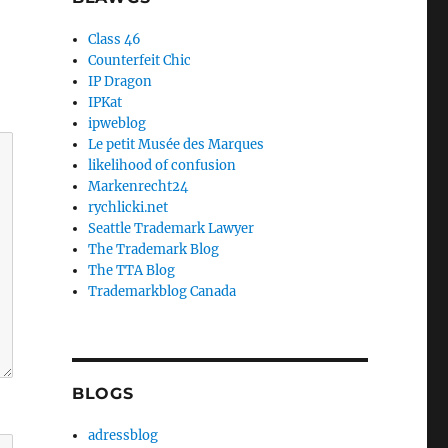
Class 46
Counterfeit Chic
IP Dragon
IPKat
ipweblog
Le petit Musée des Marques
likelihood of confusion
Markenrecht24
rychlicki.net
Seattle Trademark Lawyer
The Trademark Blog
The TTA Blog
Trademarkblog Canada
BLOGS
adressblog