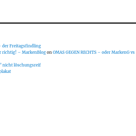
er Freitagsfindling
 richtig! – MarkenBlog
on
OMAS GEGEN RECHTS – oder MarkenG vs
 nicht löschungsreif
plakat