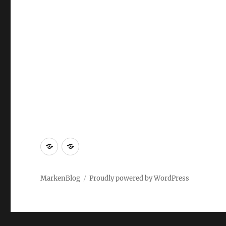
Markenrecherche
Gastbeiträge
MarkenBlog
Proudly powered by WordPress