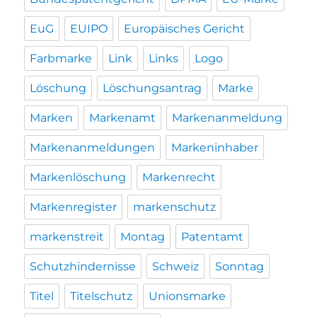
EuG
EUIPO
Europäisches Gericht
Farbmarke
Link
Links
Logo
Löschung
Löschungsantrag
Marke
Marken
Markenamt
Markenanmeldung
Markenanmeldungen
Markeninhaber
Markenlöschung
Markenrecht
Markenregister
markenschutz
markenstreit
Montag
Patentamt
Schutzhindernisse
Schweiz
Sonntag
Titel
Titelschutz
Unionsmarke