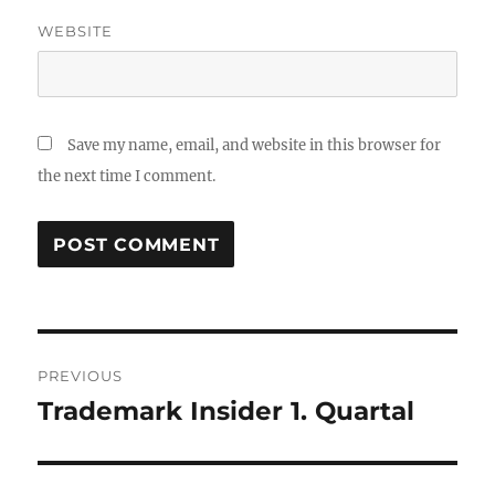
WEBSITE
Save my name, email, and website in this browser for
the next time I comment.
Post
PREVIOUS
navigation
Trademark Insider 1. Quartal
Previous
post: