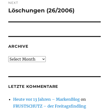
NEXT
Löschungen (26/2006)
Next
post:
ARCHIVE
Archive
LETZTE KOMMENTARE
Heute vor 13 Jahren – MarkenBlog
on
FRUSTSCHUTZ – der Freitagsfindling