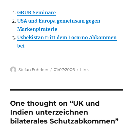
GRUR Seminare
USA und Europa gemeinsam gegen
Markenpiraterie
Usbekistan tritt dem Locarno Abkommen
bei
Author
Posted
Categories
Stefan Fuhrken
01/07/2006
Link
on
One thought on “UK und
Indien unterzeichnen
bilaterales Schutzabkommen”