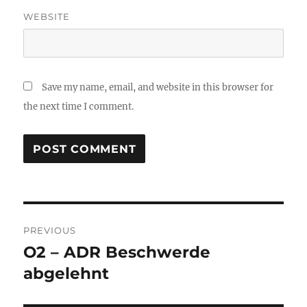
WEBSITE
Save my name, email, and website in this browser for
the next time I comment.
Post
PREVIOUS
navigation
O2 – ADR Beschwerde
Previous
post:
abgelehnt