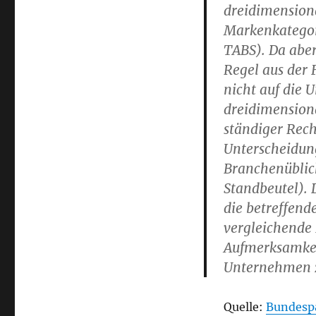
dreidimensiona
Markenkategor
TABS). Da aber
Regel aus der
nicht auf die 
dreidimensiona
ständiger Rec
Unterscheidung
Branchenüblic
Standbeutel).
die betreffen
vergleichende
Aufmerksamkei
Unternehmen z
Quelle:
Bundesp