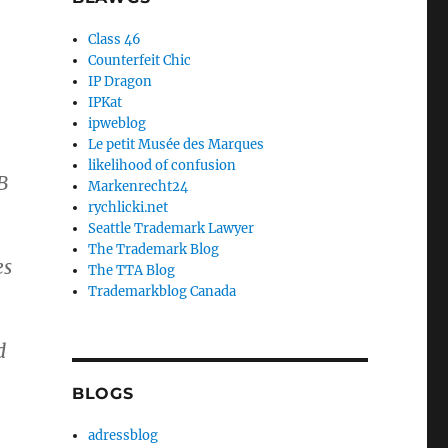
Class 46
Counterfeit Chic
IP Dragon
IPKat
ipweblog
Le petit Musée des Marques
likelihood of confusion
B
Markenrecht24
rychlicki.net
Seattle Trademark Lawyer
The Trademark Blog
es
The TTA Blog
Trademarkblog Canada
d
BLOGS
adressblog