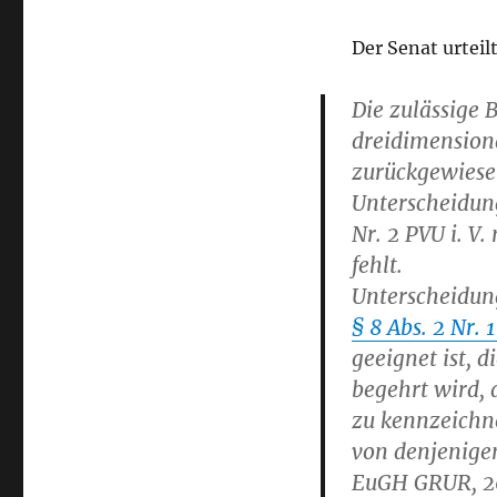
Der Senat urteil
Die zulässige 
dreidimensiona
zurückgewiese
Unterscheidung
Nr. 2 PVU i. V.
fehlt.
Unterscheidun
§ 8 Abs. 2 Nr.
geeignet ist, 
begehrt wird
zu kennzeichn
von denjenige
EuGH GRUR, 200