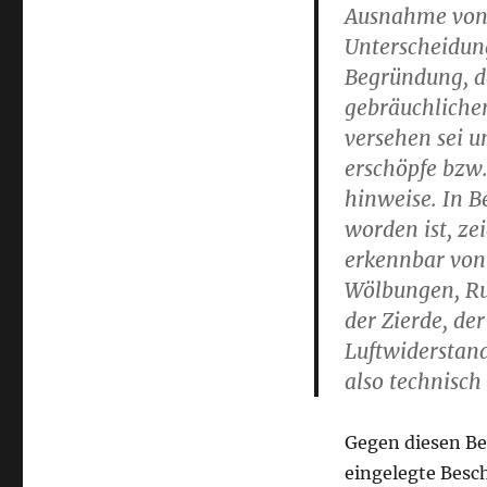
Ausnahme von 
Unterscheidun
Begründung, d
gebräuchlichen
versehen sei u
erschöpfe bzw
hinweise. In B
worden ist, ze
erkennbar von
Wölbungen, Ru
der Zierde, de
Luftwiderstand
also technisch
Gegen diesen Be
eingelegte Besc