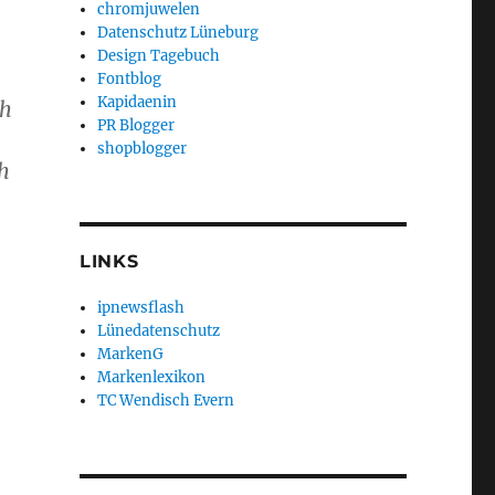
chromjuwelen
Datenschutz Lüneburg
Design Tagebuch
Fontblog
Kapidaenin
ch
PR Blogger
shopblogger
h
LINKS
ipnewsflash
Lünedatenschutz
MarkenG
Markenlexikon
TC Wendisch Evern