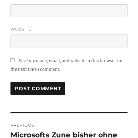
WEBSITE
Save my name, email, and website in this browser for
the next time I comment.
Post
PREVIOUS
navigation
Microsofts Zune bisher ohne
Previous