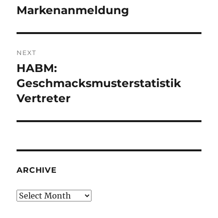
post:
Markenanmeldung
NEXT
HABM:
Next
post:
Geschmacksmusterstatistik
Vertreter
ARCHIVE
Archive