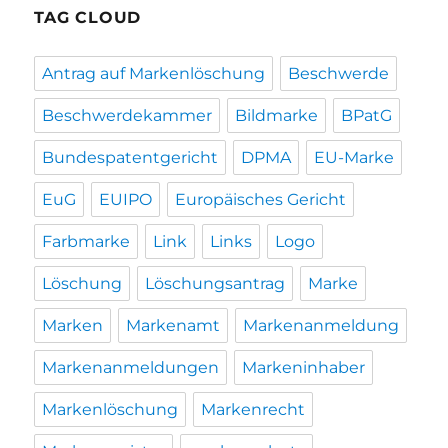
TAG CLOUD
Antrag auf Markenlöschung
Beschwerde
Beschwerdekammer
Bildmarke
BPatG
Bundespatentgericht
DPMA
EU-Marke
EuG
EUIPO
Europäisches Gericht
Farbmarke
Link
Links
Logo
Löschung
Löschungsantrag
Marke
Marken
Markenamt
Markenanmeldung
Markenanmeldungen
Markeninhaber
Markenlöschung
Markenrecht