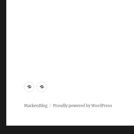
Markenrecherche
Gastbeiträge
MarkenBlog
Proudly powered by WordPress