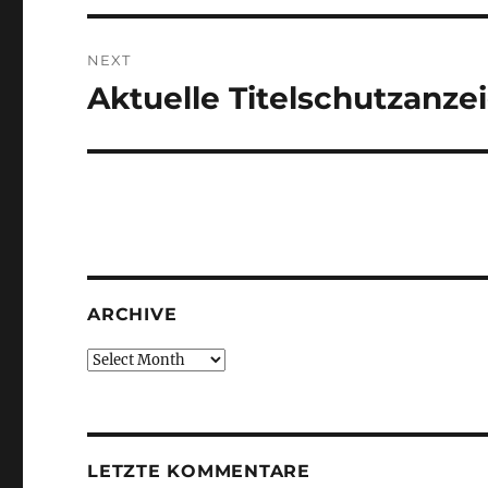
NEXT
Aktuelle Titelschutzanze
Next
post:
ARCHIVE
Archive
LETZTE KOMMENTARE