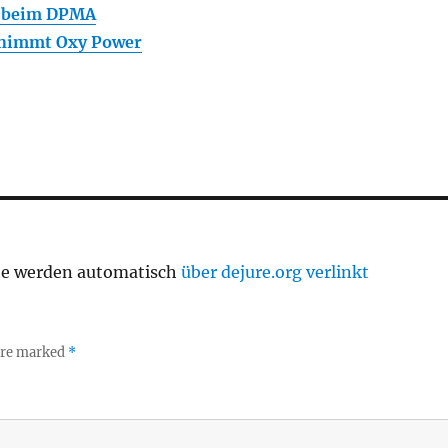
n beim DPMA
rnimmt Oxy Power
te werden automatisch
über dejure.org verlinkt
 are marked
*