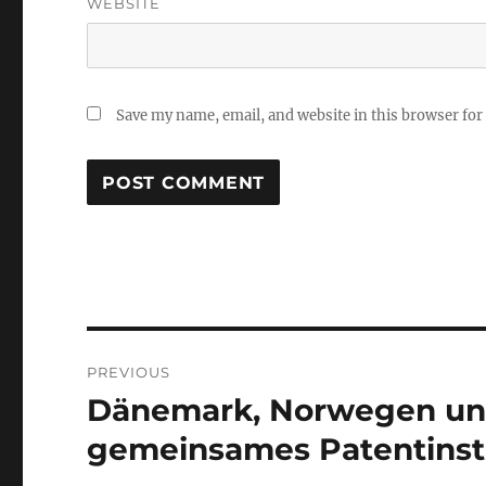
WEBSITE
Save my name, email, and website in this browser for
Post
PREVIOUS
navigation
Dänemark, Norwegen und 
Previous
post:
gemeinsames Patentinst