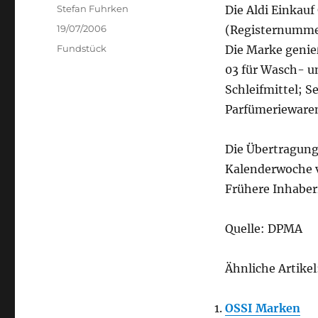
Author
Stefan Fuhrken
Die Aldi Einkau
Posted
19/07/2006
(Registernumm
on
Categories
Fundstück
Die Marke genieß
03 für Wasch- un
Schleifmittel; S
Parfümeriewaren
Die Übertragung
Kalenderwoche v
Frühere Inhabe
Quelle: DPMA
Ähnliche Artikel
OSSI Marken