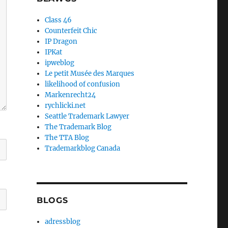
Class 46
Counterfeit Chic
IP Dragon
IPKat
ipweblog
Le petit Musée des Marques
likelihood of confusion
Markenrecht24
rychlicki.net
Seattle Trademark Lawyer
The Trademark Blog
The TTA Blog
Trademarkblog Canada
BLOGS
adressblog