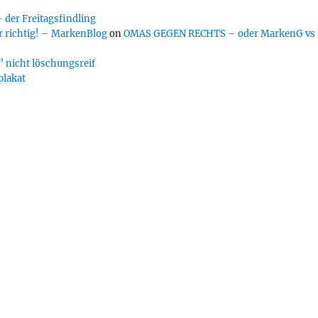
er Freitagsfindling
 richtig! – MarkenBlog
on
OMAS GEGEN RECHTS – oder MarkenG vs
 nicht löschungsreif
plakat