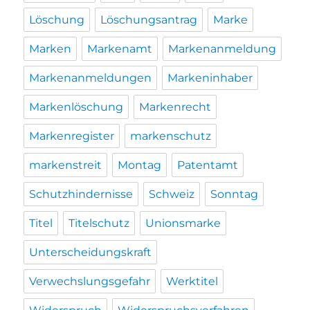
Löschung
Löschungsantrag
Marke
Marken
Markenamt
Markenanmeldung
Markenanmeldungen
Markeninhaber
Markenlöschung
Markenrecht
Markenregister
markenschutz
markenstreit
Montag
Patentamt
Schutzhindernisse
Schweiz
Sonntag
Titel
Titelschutz
Unionsmarke
Unterscheidungskraft
Verwechslungsgefahr
Werktitel