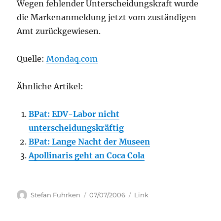
Wegen fehlender Unterscheidungskraft wurde
die Markenanmeldung jetzt vom zuständigen
Amt zurückgewiesen.
Quelle:
Mondaq.com
Ähnliche Artikel:
BPat: EDV-Labor nicht
unterscheidungskräftig
BPat: Lange Nacht der Museen
Apollinaris geht an Coca Cola
Author
Posted
Categories
Stefan Fuhrken
07/07/2006
Link
on