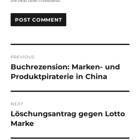
the next time I comment.
Post
PREVIOUS
navigation
Buchrezension: Marken- und
Previous
post:
Produktpiraterie in China
NEXT
Löschungsantrag gegen Lotto
Next
post:
Marke