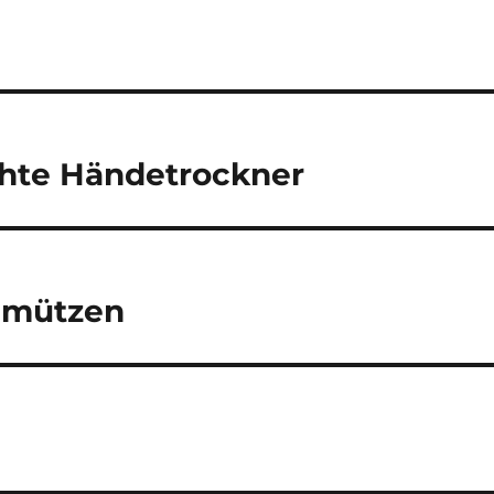
schte Händetrockner
kimützen