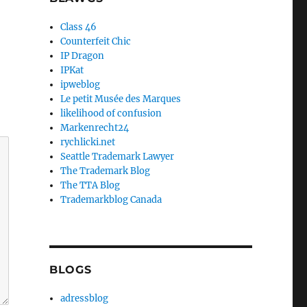
Class 46
Counterfeit Chic
IP Dragon
IPKat
ipweblog
Le petit Musée des Marques
likelihood of confusion
Markenrecht24
rychlicki.net
Seattle Trademark Lawyer
The Trademark Blog
The TTA Blog
Trademarkblog Canada
BLOGS
adressblog