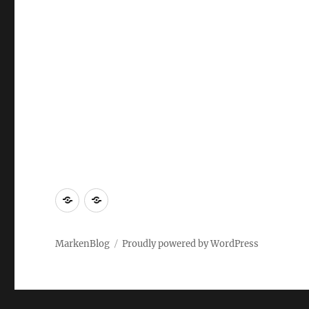
Markenrecherche
Gastbeiträge
MarkenBlog
Proudly powered by WordPress