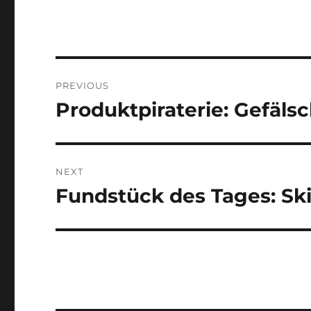
Post
PREVIOUS
navigation
Produktpiraterie: Gefäl
Previous
post:
NEXT
Fundstück des Tages: S
Next
post: