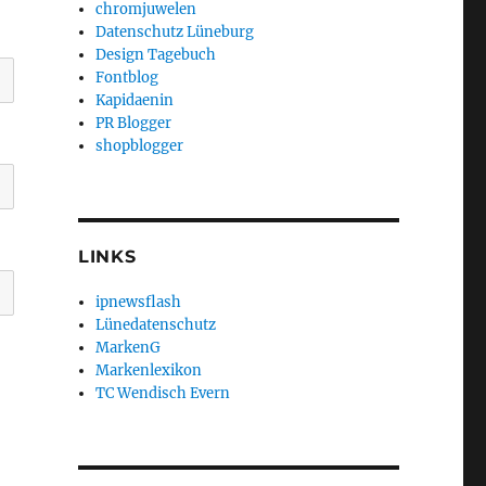
chromjuwelen
Datenschutz Lüneburg
Design Tagebuch
Fontblog
Kapidaenin
PR Blogger
shopblogger
LINKS
ipnewsflash
Lünedatenschutz
MarkenG
Markenlexikon
TC Wendisch Evern