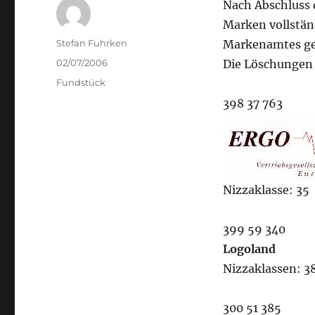
Nach Abschluss 
Marken vollstän
Author
Stefan Fuhrken
Markenamtes ge
Posted
02/07/2006
Die Löschungen 
on
Categories
Fundstück
398 37 763
Nizzaklasse: 35
399 59 340
Logoland
Nizzaklassen: 38
300 51 385