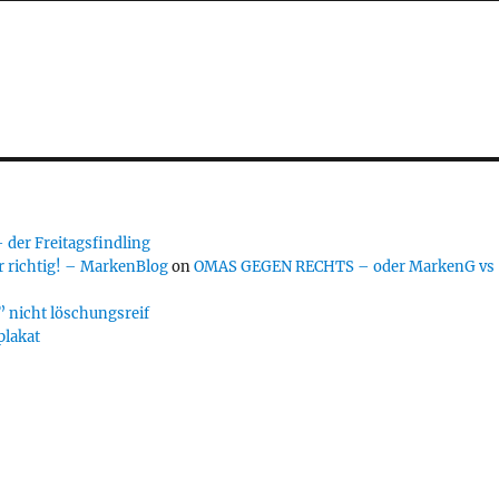
er Freitagsfindling
 richtig! – MarkenBlog
on
OMAS GEGEN RECHTS – oder MarkenG vs
 nicht löschungsreif
plakat