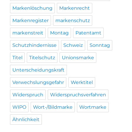
Markenlöschung
Markenrecht
Markenregister
markenschutz
markenstreit
Montag
Patentamt
Schutzhindernisse
Schweiz
Sonntag
Titel
Titelschutz
Unionsmarke
Unterscheidungskraft
Verwechslungsgefahr
Werktitel
Widerspruch
Widerspruchsverfahren
WIPO
Wort-/Bildmarke
Wortmarke
Ähnlichkeit