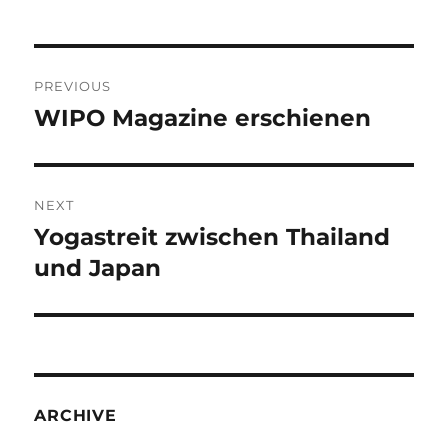
Post
PREVIOUS
navigation
WIPO Magazine erschienen
Previous
post:
NEXT
Yogastreit zwischen Thailand
Next
post:
und Japan
ARCHIVE