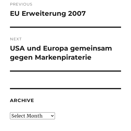
PREVIOUS
navigation
EU Erweiterung 2007
Previous
post:
NEXT
USA und Europa gemeinsam
Next
post:
gegen Markenpiraterie
ARCHIVE
Archive