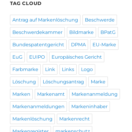
TAG CLOUD
Antrag auf Markenlöschung
Beschwerde
Beschwerdekammer
Bildmarke
BPatG
Bundespatentgericht
DPMA
EU-Marke
EuG
EUIPO
Europäisches Gericht
Farbmarke
Link
Links
Logo
Löschung
Löschungsantrag
Marke
Marken
Markenamt
Markenanmeldung
Markenanmeldungen
Markeninhaber
Markenlöschung
Markenrecht
Markenregister
markenschutz