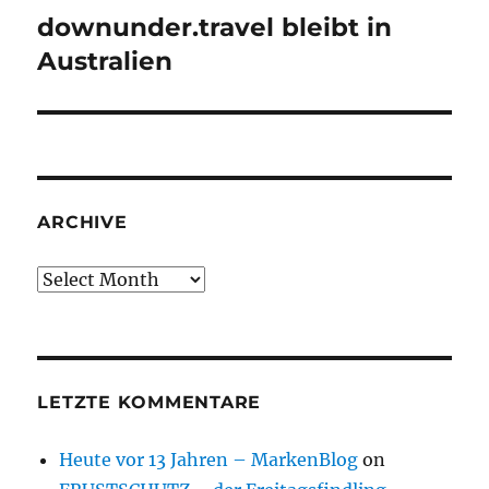
downunder.travel bleibt in
Next
post:
Australien
ARCHIVE
Archive
LETZTE KOMMENTARE
Heute vor 13 Jahren – MarkenBlog
on