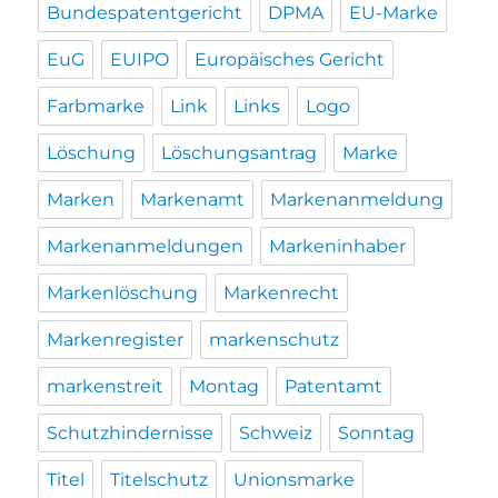
Bundespatentgericht
DPMA
EU-Marke
EuG
EUIPO
Europäisches Gericht
Farbmarke
Link
Links
Logo
Löschung
Löschungsantrag
Marke
Marken
Markenamt
Markenanmeldung
Markenanmeldungen
Markeninhaber
Markenlöschung
Markenrecht
Markenregister
markenschutz
markenstreit
Montag
Patentamt
Schutzhindernisse
Schweiz
Sonntag
Titel
Titelschutz
Unionsmarke