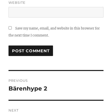
WEBSITE
Save my name, email, and website in this browser for
the next time I comment.
Post
PREVIOUS
navigation
Bärenhype 2
Previous
post:
NEXT