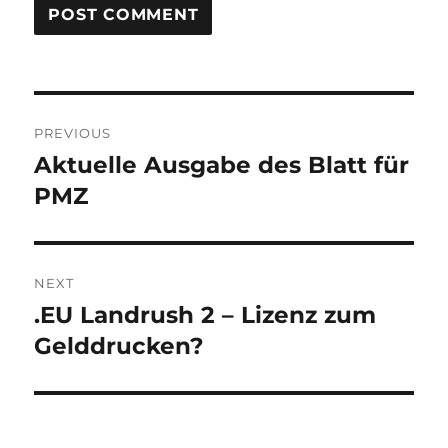
Post
PREVIOUS
navigation
Aktuelle Ausgabe des Blatt für
Previous
post:
PMZ
NEXT
.EU Landrush 2 – Lizenz zum
Next
post:
Gelddrucken?