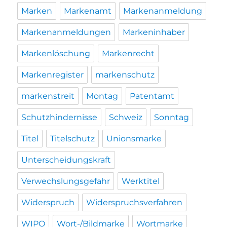
Marken
Markenamt
Markenanmeldung
Markenanmeldungen
Markeninhaber
Markenlöschung
Markenrecht
Markenregister
markenschutz
markenstreit
Montag
Patentamt
Schutzhindernisse
Schweiz
Sonntag
Titel
Titelschutz
Unionsmarke
Unterscheidungskraft
Verwechslungsgefahr
Werktitel
Widerspruch
Widerspruchsverfahren
WIPO
Wort-/Bildmarke
Wortmarke