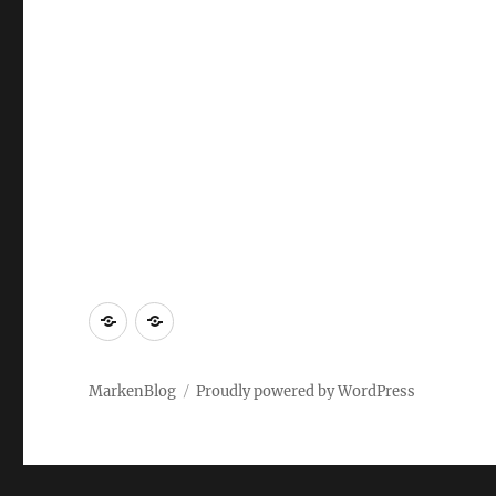
Markenrecherche
Gastbeiträge
MarkenBlog
Proudly powered by WordPress