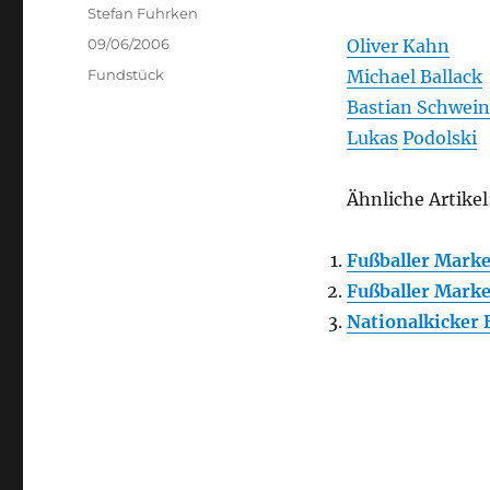
Author
Stefan Fuhrken
Posted
09/06/2006
Oliver Kahn
on
Categories
Fundstück
Michael Ballack
Bastian Schwein
Lukas
Podolski
Ähnliche Artikel
Fußballer Marke
Fußballer Marke
Nationalkicker 