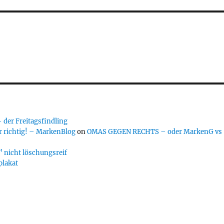
er Freitagsfindling
 richtig! – MarkenBlog
on
OMAS GEGEN RECHTS – oder MarkenG vs
 nicht löschungsreif
plakat