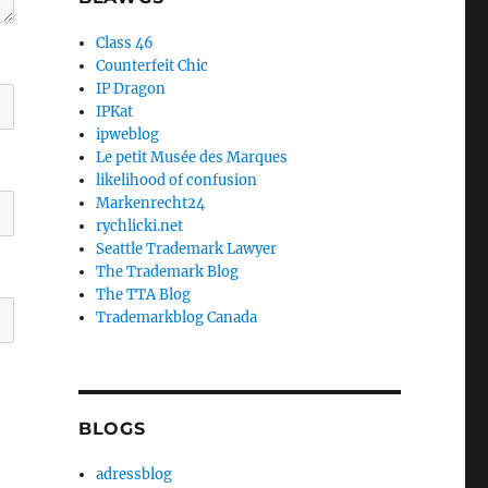
Class 46
Counterfeit Chic
IP Dragon
IPKat
ipweblog
Le petit Musée des Marques
likelihood of confusion
Markenrecht24
rychlicki.net
Seattle Trademark Lawyer
The Trademark Blog
The TTA Blog
Trademarkblog Canada
BLOGS
adressblog