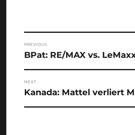
Post
PREVIOUS
navigation
BPat: RE/MAX vs. LeMax
Previous
post:
NEXT
Kanada: Mattel verliert 
Next
post: