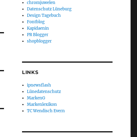
chromjuwelen
Datenschutz Lüneburg
Design Tagebuch
Fontblog
Kapidaenin
PR Blogger
shopblogger
LINKS
ipnewsflash
Lünedatenschutz
MarkenG
Markenlexikon
TC Wendisch Evern