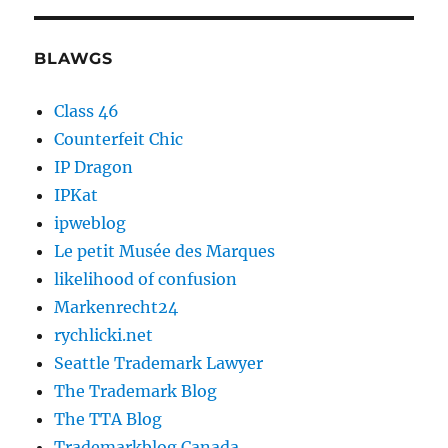
BLAWGS
Class 46
Counterfeit Chic
IP Dragon
IPKat
ipweblog
Le petit Musée des Marques
likelihood of confusion
Markenrecht24
rychlicki.net
Seattle Trademark Lawyer
The Trademark Blog
The TTA Blog
Trademarkblog Canada