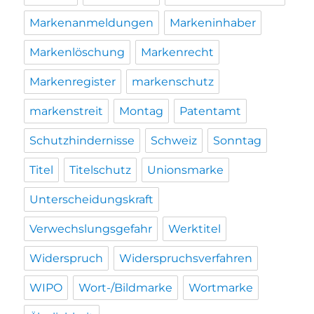
Markenanmeldungen
Markeninhaber
Markenlöschung
Markenrecht
Markenregister
markenschutz
markenstreit
Montag
Patentamt
Schutzhindernisse
Schweiz
Sonntag
Titel
Titelschutz
Unionsmarke
Unterscheidungskraft
Verwechslungsgefahr
Werktitel
Widerspruch
Widerspruchsverfahren
WIPO
Wort-/Bildmarke
Wortmarke