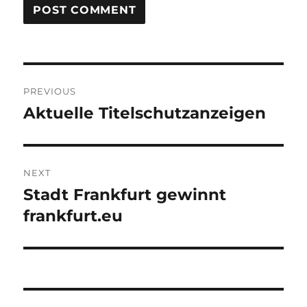
Post
PREVIOUS
navigation
Aktuelle Titelschutzanzeigen
Previous
post:
NEXT
Stadt Frankfurt gewinnt
Next
post:
frankfurt.eu