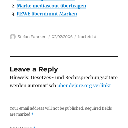
Marke mediascout übertragen
REWE übernimmt Marken
Author
Posted
Categories
Stefan Fuhrken
02/02/2006
Nachricht
on
Leave a Reply
Hinweis: Gesetzes- und Rechtsprechungszitate
werden automatisch
über dejure.org verlinkt
Your email address will not be published.
Required fields
are marked
*