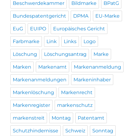
Beschwerdekammer
Bildmarke
BPatG
Bundespatentgericht
DPMA
EU-Marke
EuG
EUIPO
Europäisches Gericht
Farbmarke
Link
Links
Logo
Löschung
Löschungsantrag
Marke
Marken
Markenamt
Markenanmeldung
Markenanmeldungen
Markeninhaber
Markenlöschung
Markenrecht
Markenregister
markenschutz
markenstreit
Montag
Patentamt
Schutzhindernisse
Schweiz
Sonntag