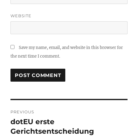
WEBSITE
Save my name, email, and website in this browser for
the next time I comment.
Post
PREVIOUS
navigation
dotEU erste
Previous
post:
Gerichtsentscheidung