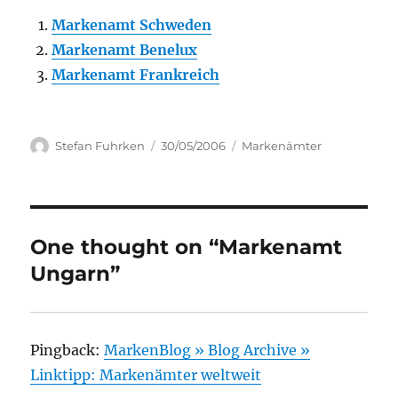
Markenamt Schweden
Markenamt Benelux
Markenamt Frankreich
Author
Posted
Categories
Stefan Fuhrken
30/05/2006
Markenämter
on
One thought on “Markenamt
Ungarn”
Pingback:
MarkenBlog » Blog Archive »
Linktipp: Markenämter weltweit