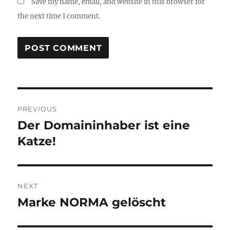
Save my name, email, and website in this browser for
the next time I comment.
Post
PREVIOUS
navigation
Der Domaininhaber ist eine
Previous
post:
Katze!
NEXT
Marke NORMA gelöscht
Next
post: