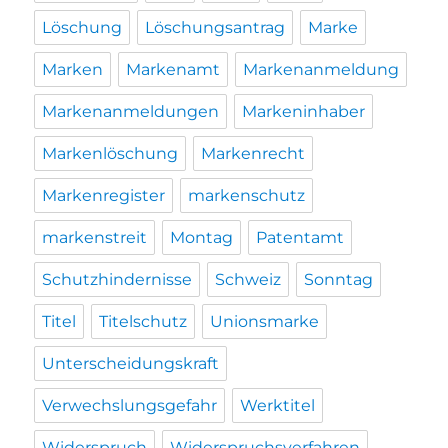
Löschung
Löschungsantrag
Marke
Marken
Markenamt
Markenanmeldung
Markenanmeldungen
Markeninhaber
Markenlöschung
Markenrecht
Markenregister
markenschutz
markenstreit
Montag
Patentamt
Schutzhindernisse
Schweiz
Sonntag
Titel
Titelschutz
Unionsmarke
Unterscheidungskraft
Verwechslungsgefahr
Werktitel
Widerspruch
Widerspruchsverfahren