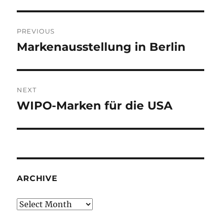
Post
PREVIOUS
navigation
Markenausstellung in Berlin
Previous
post:
NEXT
WIPO-Marken für die USA
Next
post:
ARCHIVE
Archive