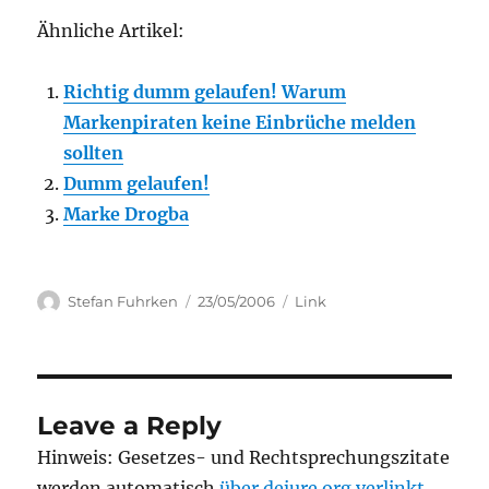
Ähnliche Artikel:
Richtig dumm gelaufen! Warum
Markenpiraten keine Einbrüche melden
sollten
Dumm gelaufen!
Marke Drogba
Author
Posted
Categories
Stefan Fuhrken
23/05/2006
Link
on
Leave a Reply
Hinweis: Gesetzes- und Rechtsprechungszitate
werden automatisch
über dejure.org verlinkt