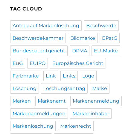
TAG CLOUD
Antrag auf Markenlöschung
Beschwerde
Beschwerdekammer
Bildmarke
BPatG
Bundespatentgericht
DPMA
EU-Marke
EuG
EUIPO
Europäisches Gericht
Farbmarke
Link
Links
Logo
Löschung
Löschungsantrag
Marke
Marken
Markenamt
Markenanmeldung
Markenanmeldungen
Markeninhaber
Markenlöschung
Markenrecht