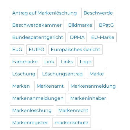
Antrag auf Markenlöschung
Beschwerde
Beschwerdekammer
Bildmarke
BPatG
Bundespatentgericht
DPMA
EU-Marke
EuG
EUIPO
Europäisches Gericht
Farbmarke
Link
Links
Logo
Löschung
Löschungsantrag
Marke
Marken
Markenamt
Markenanmeldung
Markenanmeldungen
Markeninhaber
Markenlöschung
Markenrecht
Markenregister
markenschutz