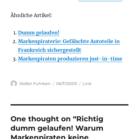
Ähnliche Artikel:
Dumm gelaufen!
Markenpiraterie: Gefälschte Autoteile in
Frankreich sichergestellt
Markenpiraten produzieren just-in-time
Author
Posted
Categories
Stefan Fuhrken
06/11/2005
Link
on
One thought on “Richtig
dumm gelaufen! Warum
Markenpiraten keine