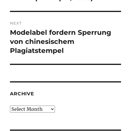
NEXT
Modelabel fordern Sperrung
Next
post:
von chinesischem
Plagiatstempel
ARCHIVE
Archive