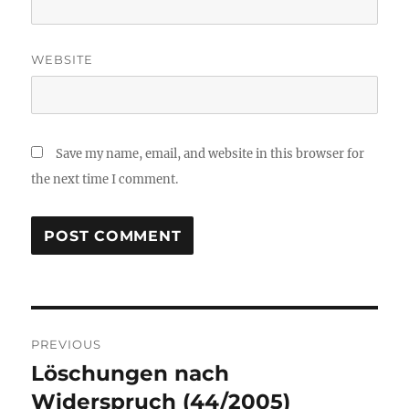
WEBSITE
Save my name, email, and website in this browser for
the next time I comment.
Post
PREVIOUS
navigation
Löschungen nach
Previous
post:
Widerspruch (44/2005)