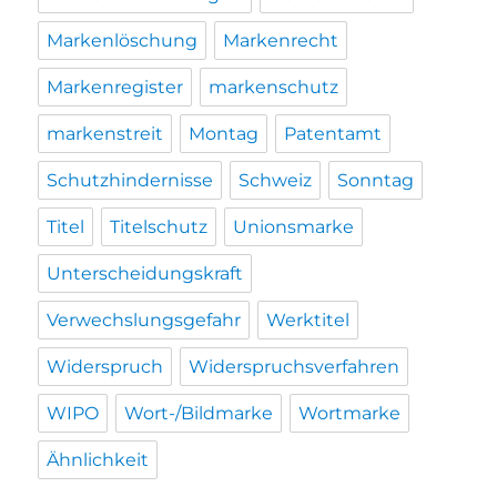
Markenlöschung
Markenrecht
Markenregister
markenschutz
markenstreit
Montag
Patentamt
Schutzhindernisse
Schweiz
Sonntag
Titel
Titelschutz
Unionsmarke
Unterscheidungskraft
Verwechslungsgefahr
Werktitel
Widerspruch
Widerspruchsverfahren
WIPO
Wort-/Bildmarke
Wortmarke
Ähnlichkeit