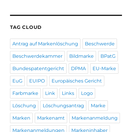
TAG CLOUD
Antrag auf Markenlöschung
Beschwerde
Beschwerdekammer
Bildmarke
BPatG
Bundespatentgericht
DPMA
EU-Marke
EuG
EUIPO
Europäisches Gericht
Farbmarke
Link
Links
Logo
Löschung
Löschungsantrag
Marke
Marken
Markenamt
Markenanmeldung
Markenanmeldungen
Markeninhaber