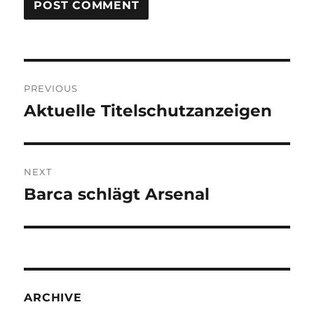
Post
PREVIOUS
navigation
Aktuelle Titelschutzanzeigen
Previous
post:
NEXT
Barca schlägt Arsenal
Next
post:
ARCHIVE