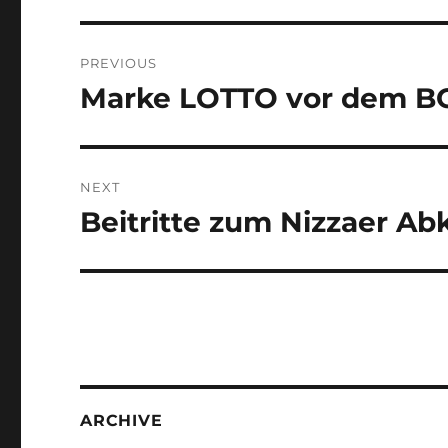
Post
PREVIOUS
navigation
Marke LOTTO vor dem B
Previous
post:
NEXT
Beitritte zum Nizzaer 
Next
post:
ARCHIVE