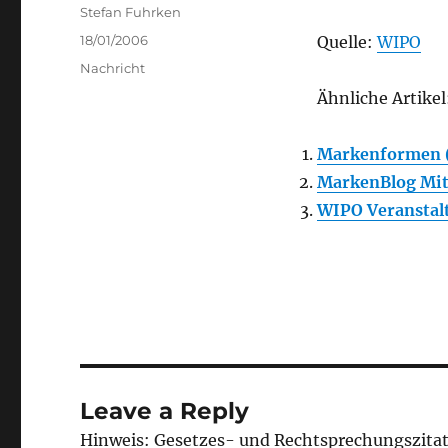
Author
Stefan Fuhrken
Posted
18/01/2006
Quelle:
WIPO
on
Categories
Nachricht
Ähnliche Artikel
Markenformen 
MarkenBlog Mit
WIPO Veranstal
Leave a Reply
Hinweis: Gesetzes- und Rechtsprechungszita