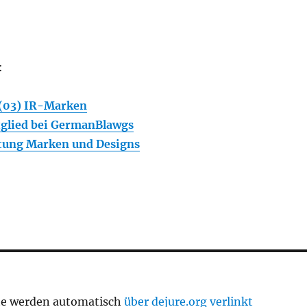
:
(03) IR-Marken
glied bei GermanBlawgs
tung Marken und Designs
te werden automatisch
über dejure.org verlinkt