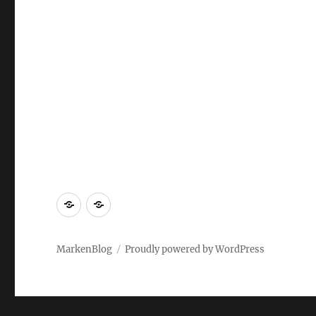
Markenrecherche
Gastbeiträge
MarkenBlog
Proudly powered by WordPress