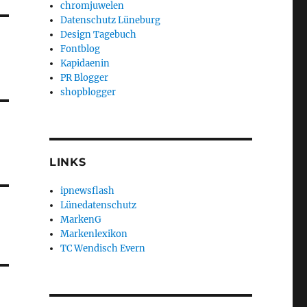
chromjuwelen
Datenschutz Lüneburg
Design Tagebuch
Fontblog
Kapidaenin
PR Blogger
shopblogger
LINKS
ipnewsflash
Lünedatenschutz
MarkenG
Markenlexikon
TC Wendisch Evern