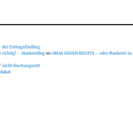
er Freitagsfindling
 richtig! – MarkenBlog
on
OMAS GEGEN RECHTS – oder MarkenG vs
 nicht löschungsreif
plakat