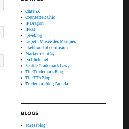
Class 46
Counterfeit Chic
IP Dragon
IPKat
ipweblog
Le petit Musée des Marques
likelihood of confusion
Markenrecht24
rychlicki.net
Seattle Trademark Lawyer
The Trademark Blog
The TTA Blog
Trademarkblog Canada
BLOGS
adressblog