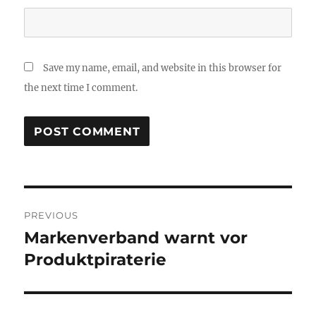
Save my name, email, and website in this browser for
the next time I comment.
Post
PREVIOUS
navigation
Markenverband warnt vor
Previous
post:
Produktpiraterie