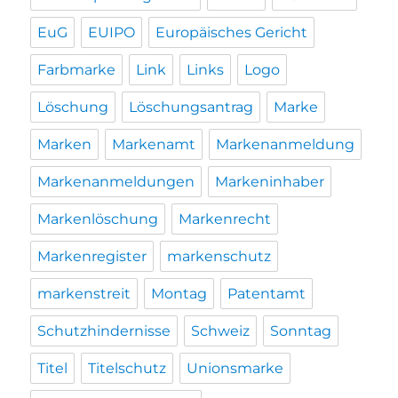
EuG
EUIPO
Europäisches Gericht
Farbmarke
Link
Links
Logo
Löschung
Löschungsantrag
Marke
Marken
Markenamt
Markenanmeldung
Markenanmeldungen
Markeninhaber
Markenlöschung
Markenrecht
Markenregister
markenschutz
markenstreit
Montag
Patentamt
Schutzhindernisse
Schweiz
Sonntag
Titel
Titelschutz
Unionsmarke