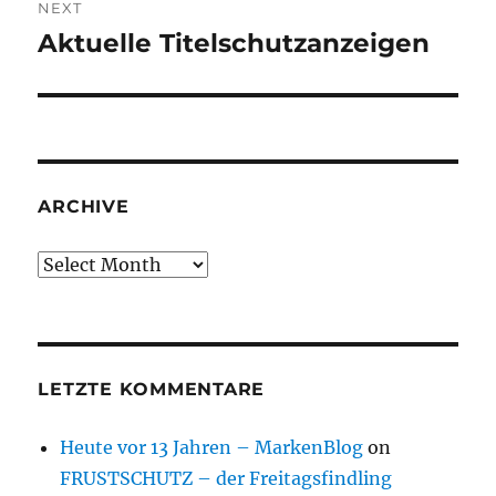
NEXT
Aktuelle Titelschutzanzeigen
Next
post:
ARCHIVE
Archive
LETZTE KOMMENTARE
Heute vor 13 Jahren – MarkenBlog
on
FRUSTSCHUTZ – der Freitagsfindling