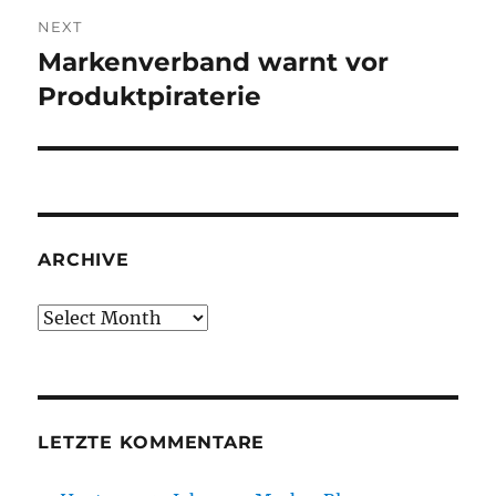
NEXT
Markenverband warnt vor
Next
post:
Produktpiraterie
ARCHIVE
Archive
LETZTE KOMMENTARE