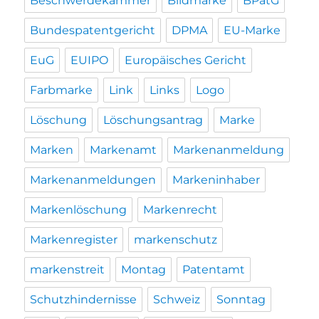
Beschwerdekammer
Bildmarke
BPatG
Bundespatentgericht
DPMA
EU-Marke
EuG
EUIPO
Europäisches Gericht
Farbmarke
Link
Links
Logo
Löschung
Löschungsantrag
Marke
Marken
Markenamt
Markenanmeldung
Markenanmeldungen
Markeninhaber
Markenlöschung
Markenrecht
Markenregister
markenschutz
markenstreit
Montag
Patentamt
Schutzhindernisse
Schweiz
Sonntag