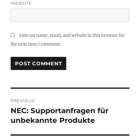
WEBSITE
Save my name, email, and website in this browser for
the next time I comment.
Post
PREVIOUS
navigation
NEC: Supportanfragen für
Previous
post:
unbekannte Produkte