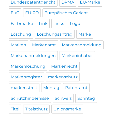
Bundespatentgericht
DPMA
EU-Marke
EuG
EUIPO
Europäisches Gericht
Farbmarke
Link
Links
Logo
Löschung
Löschungsantrag
Marke
Marken
Markenamt
Markenanmeldung
Markenanmeldungen
Markeninhaber
Markenlöschung
Markenrecht
Markenregister
markenschutz
markenstreit
Montag
Patentamt
Schutzhindernisse
Schweiz
Sonntag
Titel
Titelschutz
Unionsmarke