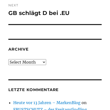
NEXT
GB schlägt D bei .EU
Next
post:
ARCHIVE
Archive
LETZTE KOMMENTARE
Heute vor 13 Jahren – MarkenBlog
on
FRUSTSCHUTZ – der Freitagsfindling