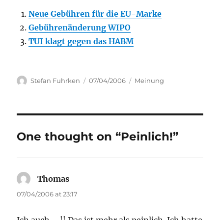
Neue Gebühren für die EU-Marke
Gebührenänderung WIPO
TUI klagt gegen das HABM
Author
Posted
Categories
Stefan Fuhrken
07/04/2006
Meinung
on
One thought on “Peinlich!”
Thomas
says:
07/04/2006 at 23:17