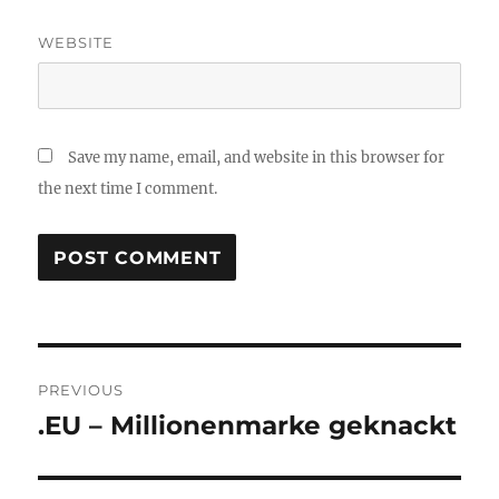
WEBSITE
Save my name, email, and website in this browser for
the next time I comment.
Post
PREVIOUS
navigation
.EU – Millionenmarke geknackt
Previous
post: