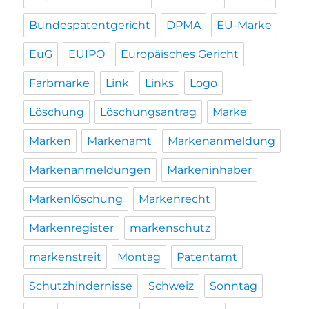
Bundespatentgericht
DPMA
EU-Marke
EuG
EUIPO
Europäisches Gericht
Farbmarke
Link
Links
Logo
Löschung
Löschungsantrag
Marke
Marken
Markenamt
Markenanmeldung
Markenanmeldungen
Markeninhaber
Markenlöschung
Markenrecht
Markenregister
markenschutz
markenstreit
Montag
Patentamt
Schutzhindernisse
Schweiz
Sonntag