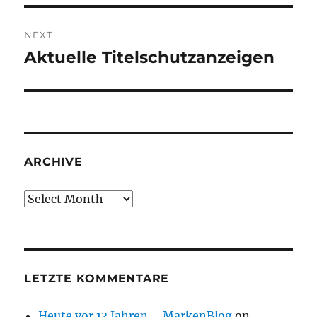
NEXT
Aktuelle Titelschutzanzeigen
Next
post:
ARCHIVE
Archive
LETZTE KOMMENTARE
Heute vor 13 Jahren – MarkenBlog
on