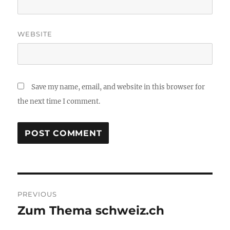
WEBSITE
Save my name, email, and website in this browser for
the next time I comment.
Post
PREVIOUS
navigation
Zum Thema schweiz.ch
Previous
post: