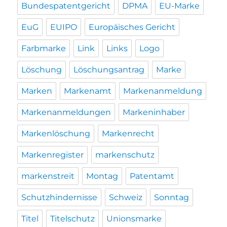
Bundespatentgericht
DPMA
EU-Marke
EuG
EUIPO
Europäisches Gericht
Farbmarke
Link
Links
Logo
Löschung
Löschungsantrag
Marke
Marken
Markenamt
Markenanmeldung
Markenanmeldungen
Markeninhaber
Markenlöschung
Markenrecht
Markenregister
markenschutz
markenstreit
Montag
Patentamt
Schutzhindernisse
Schweiz
Sonntag
Titel
Titelschutz
Unionsmarke