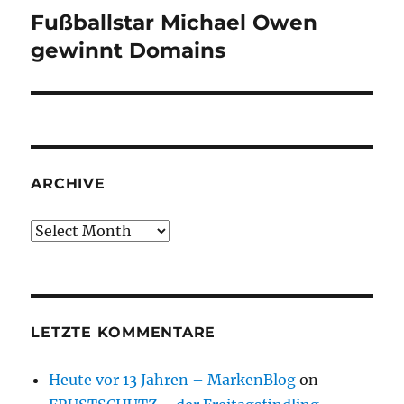
Fußballstar Michael Owen
Next
post:
gewinnt Domains
ARCHIVE
Archive
LETZTE KOMMENTARE
Heute vor 13 Jahren – MarkenBlog
on