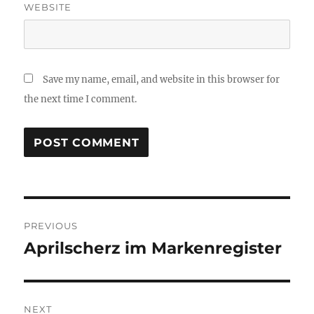
WEBSITE
Save my name, email, and website in this browser for
the next time I comment.
Post
PREVIOUS
navigation
Aprilscherz im Markenregister
Previous
post:
NEXT