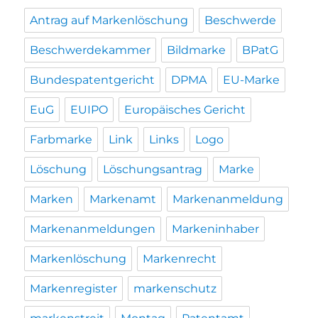
Antrag auf Markenlöschung
Beschwerde
Beschwerdekammer
Bildmarke
BPatG
Bundespatentgericht
DPMA
EU-Marke
EuG
EUIPO
Europäisches Gericht
Farbmarke
Link
Links
Logo
Löschung
Löschungsantrag
Marke
Marken
Markenamt
Markenanmeldung
Markenanmeldungen
Markeninhaber
Markenlöschung
Markenrecht
Markenregister
markenschutz