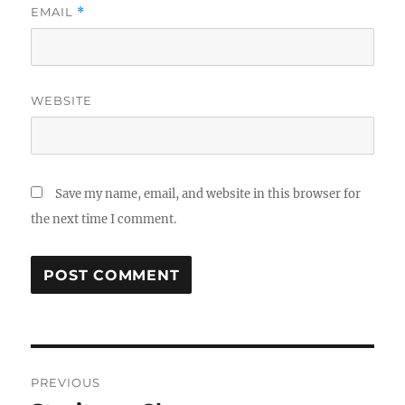
EMAIL
*
WEBSITE
Save my name, email, and website in this browser for
the next time I comment.
Post
PREVIOUS
navigation