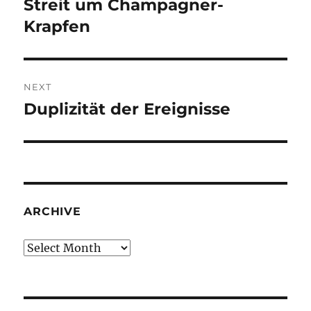
Streit um Champagner-
Previous
post:
Krapfen
NEXT
Duplizität der Ereignisse
Next
post:
ARCHIVE
Archive