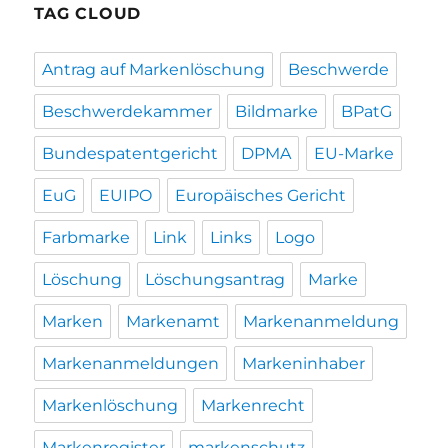
TAG CLOUD
Antrag auf Markenlöschung
Beschwerde
Beschwerdekammer
Bildmarke
BPatG
Bundespatentgericht
DPMA
EU-Marke
EuG
EUIPO
Europäisches Gericht
Farbmarke
Link
Links
Logo
Löschung
Löschungsantrag
Marke
Marken
Markenamt
Markenanmeldung
Markenanmeldungen
Markeninhaber
Markenlöschung
Markenrecht
Markenregister
markenschutz