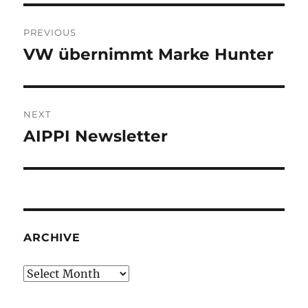
Post
PREVIOUS
navigation
VW übernimmt Marke Hunter
Previous
post:
NEXT
AIPPI Newsletter
Next
post:
ARCHIVE
Archive